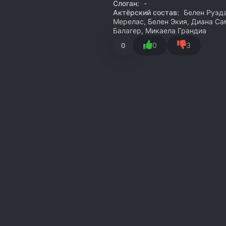
Слоган:
-
Актёрский состав:
Белен Руэда
Мерелас, Белен Экия, Диана Са
Балагер, Микаела Грандиа
0
3
0