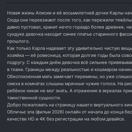
Новая жизнь Алисии и её восьмилетней дочки Карлы на
Сюда они переезжают после того, как пережили тяжёлый
давно пустовал, хранит нечто гораздо более древнее, ч
сундуке девочка находит синее платье старинного фасон
прошлого.
Как только Карла надевает эту удивительно чистую вещь
хозяйка — её ровесница, которая долгие годы была совс
подругу. С каждым днём девочка всё сильнее привязыва
в ткани. Границы между реальностью и кошмаром начина
Обеспокоенная мать замечает перемены, но уже слишко
смеха в комнатах слышны мрачные чужие голоса. На рис
ребёнок никак не мог знать. А отражение в зеркалах при
таинственной сущности.
Добро пожаловать на страницу нашего виртуального кин
Обличье зла (фильм 2026) онлайн от начала до конца бе
качестве HD и 4K без регистрации на любом девайсе.