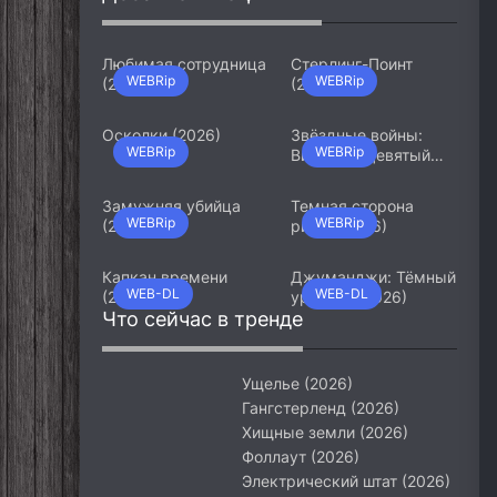
Любимая сотрудница
Стерлинг-Поинт
WEBRip
WEBRip
(2026)
(2026)
Осколки (2026)
Звёздные войны:
WEBRip
WEBRip
Видения. Девятый
джедай (2026)
Замужняя убийца
Темная сторона
WEBRip
WEBRip
(2026)
ринга (2026)
Капкан времени
Джуманджи: Тёмный
WEB-DL
WEB-DL
(2026)
уровень (2026)
Что сейчас в тренде
Ущелье (2026)
Гангстерленд (2026)
Хищные земли (2026)
Фоллаут (2026)
Электрический штат (2026)