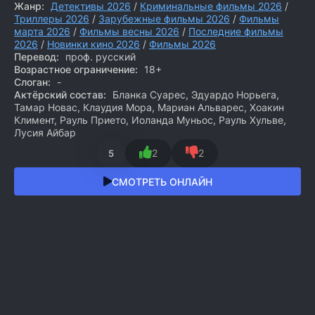
Жанр:
Детективы 2026
/
Криминальные фильмы 2026
/
Триллеры 2026
/
Зарубежные фильмы 2026
/
Фильмы
марта 2026
/
Фильмы весны 2026
/
Последние фильмы
2026
/
Новинки кино 2026
/
Фильмы 2026
Перевод:
проф. русский
Возрастное ограничение:
18+
Слоган:
-
Актёрский состав:
Бланка Суарес, Эдуардо Норьега,
Тамар Новас, Клаудия Мора, Мариан Альварес, Хоакин
Климент, Рауль Прието, Иоланда Муньос, Рауль Хульве,
Лусия Айбар
2
2
5
СМОТРЕТЬ ОНЛАЙН