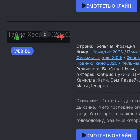
СМОТРЕТЬ ОНЛАЙН
Тайна Хеопса (2026)
0
0
0
Страна:
Бельгия, Франция
WEB-DL
Жанр:
Комедии 2026
/
Прик
Фильмы апреля 2026
/
Фильм
Новинки кино 2026
/
Фильмы
Режиссер:
Барбара Шульц
Актёры:
Фабрис Лукини, Джу
Камилла Жапи, Сэм Лаувейк,
Мари Денарно
Описание:
Страсть к древно
дыхание. И его последнее от
чаще. Он не просто нашёл ст
головоломку, решение которо
СМОТРЕТЬ ОНЛАЙН