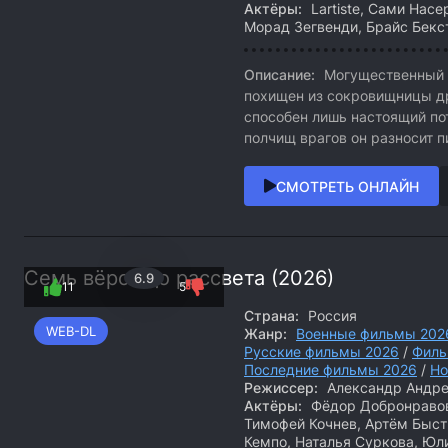
Актёры:
Lartiste, Сами Насе
Морад Зегвенди, Брайс Бексте
Описание:
Могущественный а
похищен из сокровищницы др
способен лишь настоящий пот
полчищ врагов он разносит п
СМОТРЕТЬ ОНЛАЙН
Семь вёрст до рассвета (2026)
6.9
11
5
Страна:
Россия
WEB-DL
Жанр:
Военные фильмы 202
Русские фильмы 2026
/
Филь
Последние фильмы 2026
/
Но
Режиссер:
Александр Андр
Актёры:
Фёдор Добронравов
Тимофей Кочнев, Артём Быстр
Кемпо, Наталья Суркова, Юл