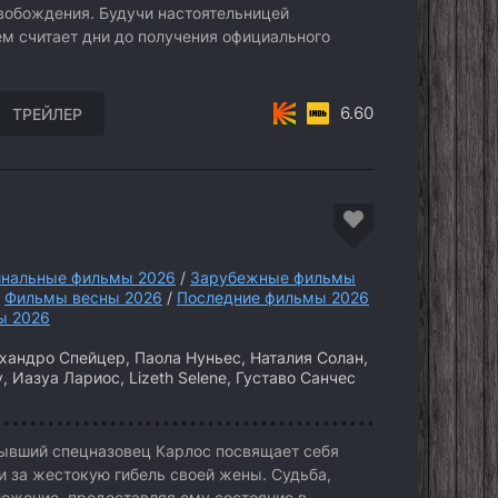
вобождения. Будучи настоятельницей
ем считает дни до получения официального
6.60
ТРЕЙЛЕР
нальные фильмы 2026
/
Зарубежные фильмы
/
Фильмы весны 2026
/
Последние фильмы 2026
ы 2026
андро Спейцер, Паола Нуньес, Наталия Солан,
v, Иазуа Лариос, Lizeth Selene, Густаво Санчес
ывший спецназовец Карлос посвящает себя
 за жестокую гибель своей жены. Судьба,
ложение, предоставляя ему состояние в