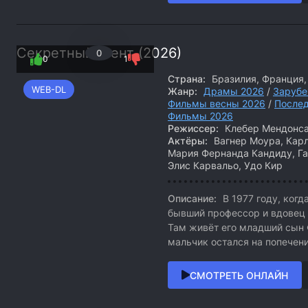
Секретный агент (2026)
0
0
1
Страна:
Бразилия, Франция,
WEB-DL
Жанр:
Драмы 2026
/
Зарубе
Фильмы весны 2026
/
После
Фильмы 2026
Режиссер:
Клебер Мендонс
Актёры:
Вагнер Моура, Карл
Мария Фернанда Кандиду, Га
Элис Карвальо, Удо Кир
Описание:
В 1977 году, когд
бывший профессор и вдовец 
Там живёт его младший сын
мальчик остался на попечени
СМОТРЕТЬ ОНЛАЙН