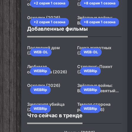
+2 серия 1 сезона
+8 серия 1 сезона
сотрудница (2026)
(2026)
Осколки (2026)
Звёздные войны:
+2 серия 1 сезона
+8 серия 1 сезона
Видения. Девятый
Добавленные фильмы
джедай (2026)
Последний дом
Гонка животных
WEB-DL
WEB-DL
(2026)
(2026)
Любимая
Стерлинг-Поинт
WEBRip
WEBRip
сотрудница (2026)
(2026)
Осколки (2026)
Звёздные войны:
WEBRip
WEBRip
Видения. Девятый
джедай (2026)
Замужняя убийца
Темная сторона
WEBRip
WEBRip
(2026)
ринга (2026)
Что сейчас в тренде