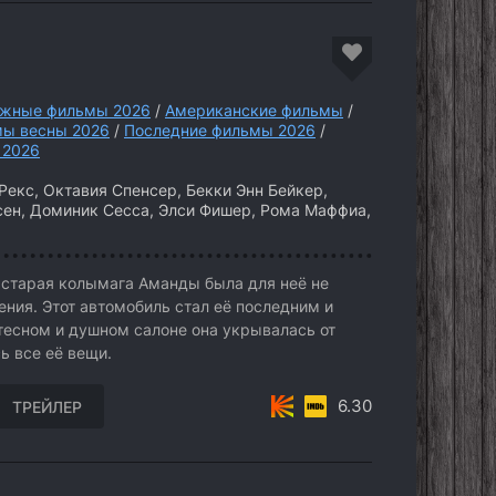
жные фильмы 2026
/
Американские фильмы
/
ы весны 2026
/
Последние фильмы 2026
/
 2026
Рекс, Октавия Спенсер, Бекки Энн Бейкер,
сен, Доминик Сесса, Элси Фишер, Рома Маффиа,
 старая колымага Аманды была для неё не
ния. Этот автомобиль стал её последним и
тесном и душном салоне она укрывалась от
ь все её вещи.
6.30
ТРЕЙЛЕР