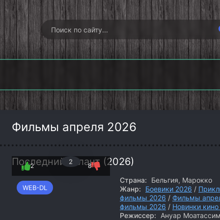
Гангстерленд
Хищные земли
Опусто
(2026)
(2026)
(202
Фильмы апреля 2026
Последний атлант (2026)
2
2
8
Страна:
Бельгия, Марокко
WEB-DL
Жанр:
Боевики 2026
/
Прикл
фильмы 2026
/
Фильмы апре
фильмы 2026
/
Новинки кино
Режиссер:
Ануар Моатасси