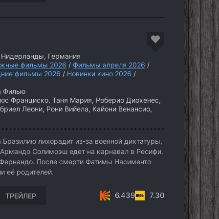
 Нидерланды, Германия
жные фильмы 2026
/
Фильмы апреля 2026
/
дние фильмы 2026
/
Новинки кино 2026
/
а Филью
ос Франциско, Таня Мария, Роберио Диохенес,
бриел Леони, Рони Вийела, Кайони Венансио,
а Бразилию лихорадит из-за военной диктатуры,
Армандо Солимоэш едет на карнавал в Ресифи.
 Фернандо. После смерти Фатимы Насименто
и её родителей.
6.439
7.30
ТРЕЙЛЕР