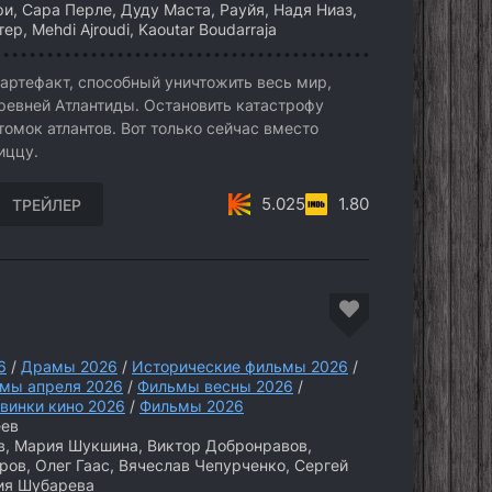
ри, Сара Перле, Дуду Маста, Рауйя, Надя Ниаз,
р, Mehdi Ajroudi, Kaoutar Boudarraja
ртефакт, способный уничтожить весь мир,
евней Атлантиды. Остановить катастрофу
омок атлантов. Вот только сейчас вместо
иццу.
5.025
1.80
ТРЕЙЛЕР
6
/
Драмы 2026
/
Исторические фильмы 2026
/
мы апреля 2026
/
Фильмы весны 2026
/
винки кино 2026
/
Фильмы 2026
еев
, Мария Шукшина, Виктор Добронравов,
ов, Олег Гаас, Вячеслав Чепурченко, Сергей
ия Шубарева