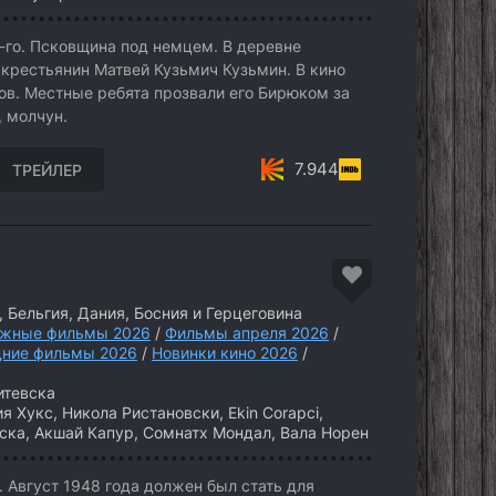
-го. Псковщина под немцем. В деревне
 крестьянин Матвей Кузьмич Кузьмин. В кино
ов. Местные ребята прозвали его Бирюком за
, молчун.
7.944
ТРЕЙЛЕР
 Бельгия, Дания, Босния и Герцеговина
жные фильмы 2026
/
Фильмы апреля 2026
/
дние фильмы 2026
/
Новинки кино 2026
/
итевска
 Хукс, Никола Ристановски, Ekin Corapci,
ска, Акшай Капур, Сомнатх Мондал, Вала Норен
 Август 1948 года должен был стать для