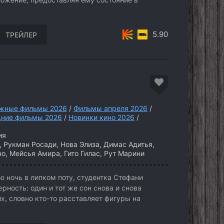
5.90
ТРЕЙЛЕР
жные фильмы 2026
/
Фильмы апреля 2026
/
дние фильмы 2026
/
Новинки кино 2026
/
ия
 Рукман Росади, Нова Элиза, Димас Адитья,
о, Мейсья Амира, Гито Гилас, Рут Марини
 ночь в липком поту, студентка Стефани
ность: один и тот же сон снова и снова
х, словно кто-то расставляет фигуры на