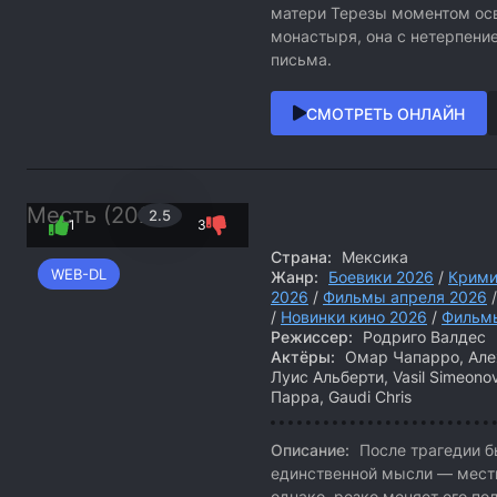
матери Терезы моментом ос
монастыря, она с нетерпени
письма.
СМОТРЕТЬ ОНЛАЙН
Месть (2026)
2.5
1
3
Страна:
Мексика
WEB-DL
Жанр:
Боевики 2026
/
Крими
2026
/
Фильмы апреля 2026
/
Новинки кино 2026
/
Фильм
Режиссер:
Родриго Валдес
Актёры:
Омар Чапарро, Алех
Луис Альберти, Vasil Simeono
Парра, Gaudi Chris
Описание:
После трагедии б
единственной мысли — мести
однако, резко меняет его по