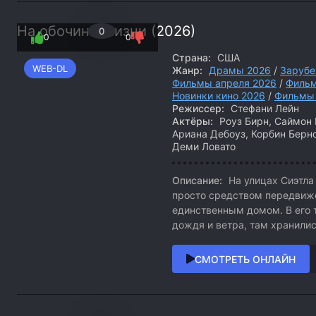
На обочине жизни (2026)
0
0
0
Страна:
США
WEB-DL
Жанр:
Драмы 2026
/
Зарубе
Фильмы апреля 2026
/
Фильм
Новинки кино 2026
/
Фильмы
Режиссер:
Стефани Лейн
Актёры:
Роуз Бирн, Саймон 
Ариана Дебоуз, Корбин Берн
Деми Ловато
Описание:
На улицах Сиэтла
просто средством передвиже
единственным домом. В его 
дождя и ветра, там хранилис
СМОТРЕТЬ ОНЛАЙН