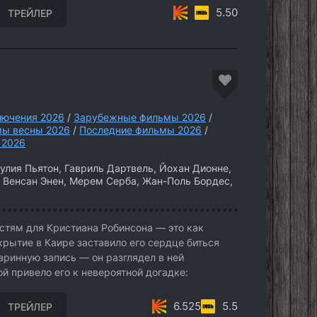
5.50
ТРЕЙЛЕР
лючения 2026
/
Зарубежные фильмы 2026
/
ы весны 2026
/
Последние фильмы 2026
/
 2026
лия Пьятон, Гавриль Дартвель, Йохан Дионне,
 Венсан Энен, Мерем Серба, Жан-Поль Бордес,
стям для Кристиана Робинсона — это как
крытие в Каире заставило его сердце биться
аринную запись — он разглядел в ней
й привело его к невероятной догадке:
6.525
5.5
ТРЕЙЛЕР