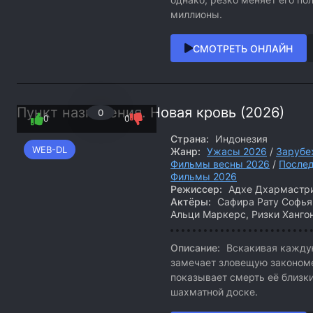
миллионы.
СМОТРЕТЬ ОНЛАЙН
Пункт назначения. Новая кровь (2026)
0
0
0
Страна:
Индонезия
WEB-DL
Жанр:
Ужасы 2026
/
Зарубе
Фильмы весны 2026
/
После
Фильмы 2026
Режиссер:
Адхе Дхармастр
Актёры:
Сафира Рату Софья,
Альци Маркерс, Ризки Хангон
Описание:
Вскакивая каждую
замечает зловещую закономер
показывает смерть её близки
шахматной доске.