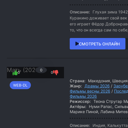
Описание:
Глухая зима 1942
Куракино доживает свой век
его играет Фёдор Добронрав
то, что он всегда сам по себе
СМОТРЕТЬ ОНЛАЙН
Мать (2026)
0
0
0
Страна:
Македония, Швеция,
WEB-DL
Жанр:
Драмы 2026
/
Зарубе
Фильмы весны 2026
/
После
Фильмы 2026
Режиссер:
Теона Стругар М
Актёры:
Нуми Рапас, Сильвия
Марике Пиной, Лабина Митев
Описание:
Индия, Калькутта.