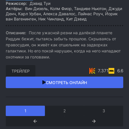
Режиссер:
Дэвид Туи
Актёры:
Вин Дизель, Колм Фиор, Тандиве Ньютон, Джуди
Денч, Карл Урбан, Алекса Давалос, Лайнас Роуч, Йорик
ван Вагенинген, Ник Чинланд, Кит Дэвид
Описание:
После ужасной резни на далёкой планете
Риддик бежит, пытаясь забыть прошлое. Скрываясь от
правосудия, он живёт как отшельник на задворках
галактики. Но его покой нарушен, когда на него нападают
охотники за головами.
7.371
6.6
ТРЕЙЛЕР
СМОТРЕТЬ ОНЛАЙН
1
2
3