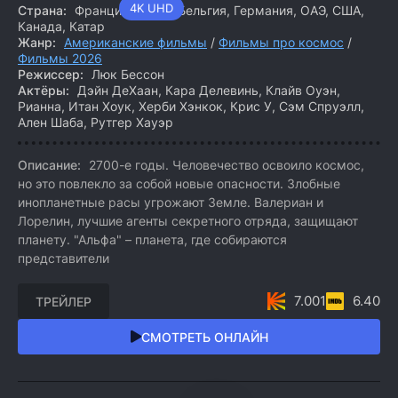
4K UHD
Страна:
Франция, Китай, Бельгия, Германия, ОАЭ, США,
Канада, Катар
Жанр:
Американские фильмы
/
Фильмы про космос
/
Фильмы 2026
Режиссер:
Люк Бессон
Актёры:
Дэйн ДеХаан, Кара Делевинь, Клайв Оуэн,
Рианна, Итан Хоук, Херби Хэнкок, Крис У, Сэм Спруэлл,
Ален Шаба, Рутгер Хауэр
Описание:
2700-е годы. Человечество освоило космос,
но это повлекло за собой новые опасности. Злобные
инопланетные расы угрожают Земле. Валериан и
Лорелин, лучшие агенты секретного отряда, защищают
планету. "Альфа" – планета, где собираются
представители
7.001
6.40
ТРЕЙЛЕР
СМОТРЕТЬ ОНЛАЙН