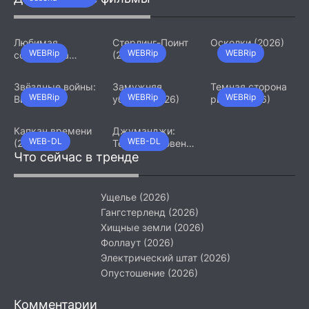
(2026)
Любимая
Стерлинг-Поинт
Осколки (2026)
WEBRip
WEBRip
WEBRip
сотрудница
(2026)
(2026)
Звёздные войны:
Замужняя
Темная сторона
WEBRip
WEBRip
WEBRip
Видения.
убийца (2026)
ринга (2026)
Девятый джедай
(2026)
Капкан времени
Джуманджи:
WEB-DL
WEB-DL
(2026)
Тёмный уровень
Что сейчас в тренде
(2026)
Ущелье (2026)
Гангстерленд (2026)
Хищные земли (2026)
Фоллаут (2026)
Электрический штат (2026)
Опустошение (2026)
Комментарии