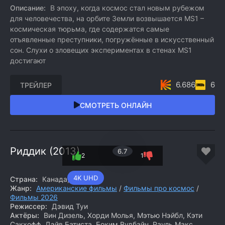
Описание:
В эпоху, когда космос стал новым рубежом
для человечества, на орбите Земли возвышается MS1 –
космическая тюрьма, где содержатся самые
отъявленные преступники, погружённые в искусственный
сон. Слухи о зловещих экспериментах в стенах MS1
достигают
6.686
6
ТРЕЙЛЕР
СМОТРЕТЬ ОНЛАЙН
Риддик (2013)
6.7
2
1
4K UHD
Страна:
Канада, США
Жанр:
Американские фильмы
/
Фильмы про космос
/
Фильмы 2026
Режиссер:
Дэвид Туи
Актёры:
Вин Дизель, Хорди Молья, Мэтью Нэйбл, Кэти
Сакхофф, Дэйв Батиста, Боким Вудбайн, Рауль Макс