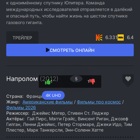
к одноимённому спутнику Юпитера. Команда
международных исследователей отправляется в далёкий
и опасный путь, чтобы найти жизнь на шестом спутнике
газового гиганта.
6.331
6.4
ТРЕЙЛЕР
СМОТРЕТЬ ОНЛАЙН
Напролом (2012)
5
1
1
4K UHD
Страна:
Франция, США
Жанр:
Американские фильмы
/
Фильмы про космос
/
Фильмы 2026
Режиссер:
Джеймс Мэтер, Стивен Ст. Леджер
Актёры:
Гай Пирс, Мэгги Грэйс, Винсент Риган, Джозеф
Гилган, Ленни Джеймс, Петер Стормаре, Джеки Идо, Тим
Плестер, Марк Танкерсли, Энн-Соленн Хатте