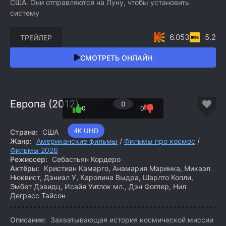
США. Они отправляются на Луну, чтобы установить
систему
6.053
5.2
ТРЕЙЛЕР
СМОТРЕТЬ ОНЛАЙН
Европа (2012)
0
0
0
4K UHD
Страна:
США
Жанр:
Американские фильмы
/
Фильмы про космос
/
Фильмы 2026
Режиссер:
Себастьян Кордеро
Актёры:
Кристиан Камарго, Анамария Маринка, Микаэл
Нюквист, Дэниэл У, Каролина Выдра, Шарлто Копли,
Эмбет Дэвидц, Исайя Уитлок мл., Дэн Фоглер, Нил
Деграсс Тайсон
Описание:
Захватывающая история космической миссии