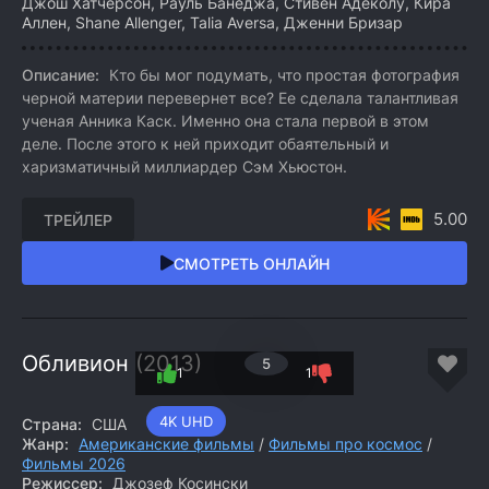
Джош Хатчерсон, Рауль Банеджа, Стивен Адеколу, Кира
Аллен, Shane Allenger, Talia Aversa, Дженни Бризар
Описание:
Кто бы мог подумать, что простая фотография
черной материи перевернет все? Ее сделала талантливая
ученая Анника Каск. Именно она стала первой в этом
деле. После этого к ней приходит обаятельный и
харизматичный миллиардер Сэм Хьюстон.
5.00
ТРЕЙЛЕР
СМОТРЕТЬ ОНЛАЙН
Обливион (2013)
5
1
1
4K UHD
Страна:
США
Жанр:
Американские фильмы
/
Фильмы про космос
/
Фильмы 2026
Режиссер:
Джозеф Косински