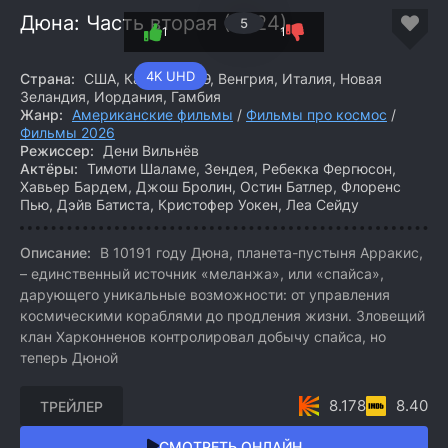
Дюна: Часть вторая (2024)
5
1
1
4K UHD
Страна:
США, Канада, ОАЭ, Венгрия, Италия, Новая
Зеландия, Иордания, Гамбия
Жанр:
Американские фильмы
/
Фильмы про космос
/
Фильмы 2026
Режиссер:
Дени Вильнёв
Актёры:
Тимоти Шаламе, Зендея, Ребекка Фергюсон,
Хавьер Бардем, Джош Бролин, Остин Батлер, Флоренс
Пью, Дэйв Батиста, Кристофер Уокен, Леа Сейду
Описание:
В 10191 году Дюна, планета-пустыня Арракис,
– единственный источник «меланжа», или «спайса»,
дарующего уникальные возможности: от управления
космическими кораблями до продления жизни. Зловещий
клан Харконненов контролировал добычу спайса, но
теперь Дюной
8.178
8.40
ТРЕЙЛЕР
СМОТРЕТЬ ОНЛАЙН