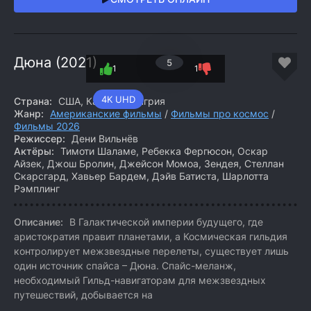
Дюна (2021)
5
1
1
4K UHD
Страна:
США, Канада, Венгрия
Жанр:
Американские фильмы
/
Фильмы про космос
/
Фильмы 2026
Режиссер:
Дени Вильнёв
Актёры:
Тимоти Шаламе, Ребекка Фергюсон, Оскар
Айзек, Джош Бролин, Джейсон Момоа, Зендея, Стеллан
Скарсгард, Хавьер Бардем, Дэйв Батиста, Шарлотта
Рэмплинг
Описание:
В Галактической империи будущего, где
аристократия правит планетами, а Космическая гильдия
контролирует межзвездные перелеты, существует лишь
один источник спайса – Дюна. Спайс-меланж,
необходимый Гильд-навигаторам для межзвездных
путешествий, добывается на