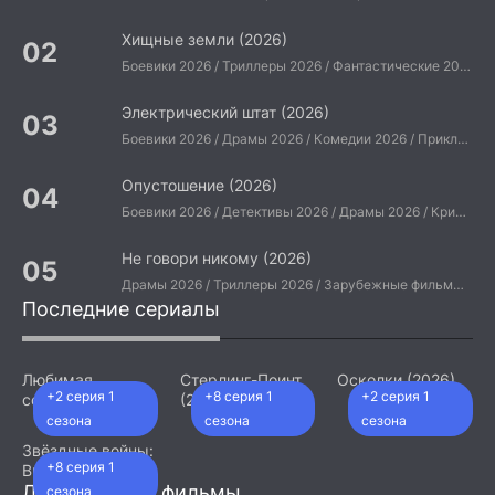
Хищные земли (2026)
Боевики 2026 / Триллеры 2026 / Фантастические 2026 / Зарубежные фильмы 2026 / Американские фильмы / Фильмы 2026
Электрический штат (2026)
Боевики 2026 / Драмы 2026 / Комедии 2026 / Приключения 2026 / Фантастические 2026 / Зарубежные фильмы 2026 / Американские фильмы / Фильмы 2026
Опустошение (2026)
Боевики 2026 / Детективы 2026 / Драмы 2026 / Криминальные фильмы 2026 / Триллеры 2026 / Зарубежные фильмы 2026 / Американские фильмы / Фильмы 2026
Не говори никому (2026)
Драмы 2026 / Триллеры 2026 / Зарубежные фильмы 2026 / Американские фильмы / Фильмы 2026
Последние сериалы
Любимая
Стерлинг-Поинт
Осколки (2026)
+2 серия 1
+8 серия 1
+2 серия 1
сотрудница
(2026)
(2026)
сезона
сезона
сезона
Звёздные войны:
+8 серия 1
Видения.
Девятый джедай
Добавленные фильмы
сезона