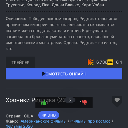
Трухильо, Конрад Пла, Дэнни Бланко, Карл Урбан
Описание:
Победив некромонгеров, Риддик становится
правителем империи, но его владычество оказывается
шатким из-за предательства и интриг. В результате
заговора его бросают умирать на планете, населённой
смертоносными монстрами. Однако Риддик – не из тех,
кто
6.786
6.4
ТРЕЙЛЕР
СМОТРЕТЬ ОНЛАЙН
Хроники Риддика (2004)
5
1
1
4K UHD
Страна:
США
Жанр:
Американские фильмы
/
Фильмы про космос
/
Фильмы 2026