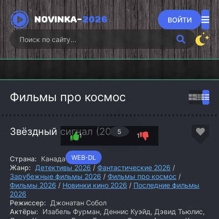
NOVINKA-
2026
ВОЙТИ
Викинги:
Гангстерленд
Хищны
Вальхалла
Фоллаут (2026)
(2026)
(2
(2026)
Фильмы про космос
Звёздный сигнал (2026)
5
1
1
WEB-DL
Страна:
Канада
Жанр:
Детективы 2026
/
Фантастические 2026
/
Зарубежные фильмы 2026
/
Фильмы про космос
/
Фильмы 2026
/
Новинки кино 2026
/
Последние фильмы
2026
Режиссер:
Джонатан Собол
Актёры:
Изабель Фурман, Деннис Куэйд, Дэвид Тьюлис,