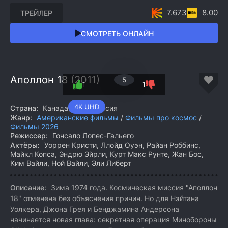
7.673
8.00
ТРЕЙЛЕР
СМОТРЕТЬ ОНЛАЙН
Аполлон 18 (2011)
5
1
1
4K UHD
Страна:
Канада, США, Россия
Жанр:
Американские фильмы
/
Фильмы про космос
/
Фильмы 2026
Режиссер:
Гонсало Лопес-Гальего
Актёры:
Уоррен Кристи, Ллойд Оуэн, Райан Роббинс,
Майкл Копса, Эндрю Эйрли, Курт Макс Рунте, Жан Бос,
Ким Вайли, Ной Вайли, Эли Либерт
Описание:
Зима 1974 года. Космическая миссия "Аполлон
18" отменена без объяснения причин. Но для Нэйтана
Уолкера, Джона Грея и Бенджамина Андерсона
начинается новая глава: секретная операция Минобороны