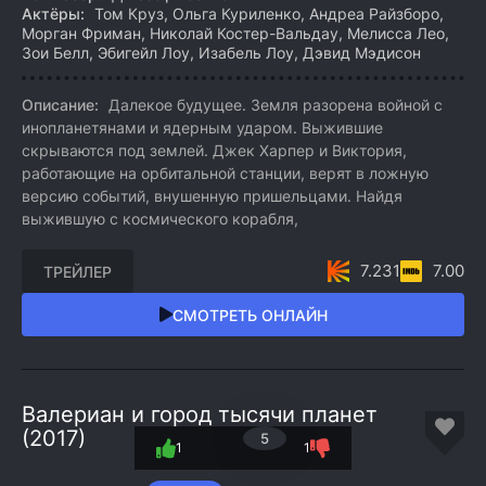
Актёры:
Том Круз, Ольга Куриленко, Андреа Райзборо,
Морган Фриман, Николай Костер-Вальдау, Мелисса Лео,
Зои Белл, Эбигейл Лоу, Изабель Лоу, Дэвид Мэдисон
Описание:
Далекое будущее. Земля разорена войной с
инопланетянами и ядерным ударом. Выжившие
скрываются под землей. Джек Харпер и Виктория,
работающие на орбитальной станции, верят в ложную
версию событий, внушенную пришельцами. Найдя
выжившую с космического корабля,
7.231
7.00
ТРЕЙЛЕР
СМОТРЕТЬ ОНЛАЙН
Валериан и город тысячи планет
(2017)
5
1
1