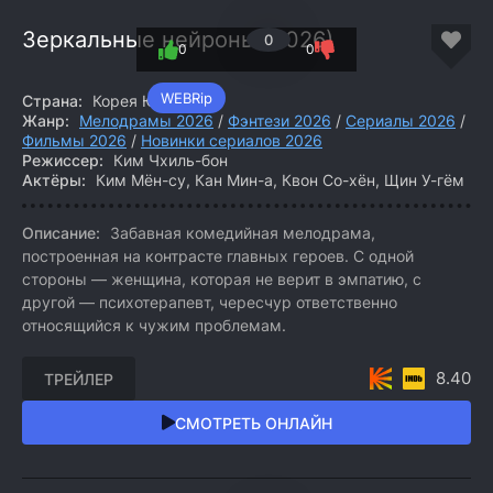
Зеркальные нейроны (2026)
0
0
0
WEBRip
Страна:
Корея Южная
Жанр:
Мелодрамы 2026
/
Фэнтези 2026
/
Сериалы 2026
/
Фильмы 2026
/
Новинки сериалов 2026
Режиссер:
Ким Чхиль-бон
Актёры:
Ким Мён-су, Кан Мин-а, Квон Со-хён, Щин У-гём
Описание:
Забавная комедийная мелодрама,
построенная на контрасте главных героев. С одной
стороны — женщина, которая не верит в эмпатию, с
другой — психотерапевт, чересчур ответственно
относящийся к чужим проблемам.
8.40
ТРЕЙЛЕР
СМОТРЕТЬ ОНЛАЙН