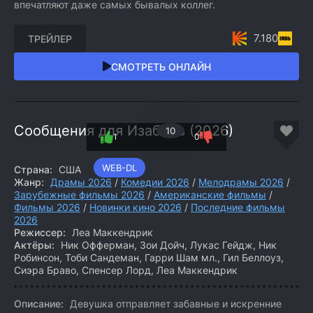
впечатляют даже самых бывалых коллег.
7.180
ТРЕЙЛЕР
СМОТРЕТЬ ОНЛАЙН
Сообщения для Изабель (2026)
10
1
0
WEB-DL
Страна:
США
Жанр:
Драмы 2026
/
Комедии 2026
/
Мелодрамы 2026
/
Зарубежные фильмы 2026
/
Американские фильмы
/
Фильмы 2026
/
Новинки кино 2026
/
Последние фильмы
2026
Режиссер:
Леа Маккендрик
Актёры:
Ник Офферман, Зои Дойч, Лукас Гейдж, Ник
Робинсон, Тоби Сандеман, Гарри Шам мл., Гил Беллоуз,
Сиэра Браво, Спенсер Лорд, Леа Маккендрик
Описание:
Девушка отправляет забавные и искренние