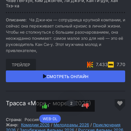
Чхве Гён-хун, Ким Джон-ён, Ли Джэ-и, Кан Ги-дун, Хан
Тхэ-ха
Описание:
Ча Джи-юн — сотрудница крупной компании, и
сейчас она переживает сильный кризис в личной жизни.
Чтобы не столкнуться с большим разочарованием, она
неожиданно понимает: самое малое зло для неё — это её
руководитель Кан Си-у. Этот мужчина молод и
привлекателен,
7.433
7.70
ТРЕЙЛЕР
СМОТРЕТЬ ОНЛАЙН
Трасса «Море - море» (2026)
2
1
4
WEB-DL
Страна:
Россия
Жанр:
Комедии 2026
/
Мелодрамы 2026
/
Приключения
2026
/
Зарубежные фильмы 2026
/
Русские фильмы 2026