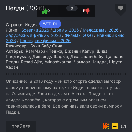
Педди (2026)
0
0
1
WEB-DL
Страна:
Индия
Жанр:
Боевики 2026
/
Драмы 2026
/
Мелодрамы 2026
/
Зарубежные фильмы 2026
/
Фильмы 2026
/
Новинки кино
2026
/
Последние фильмы 2026
Режиссер:
Бучи Бабу Сана
Актёры:
Рам Чаран Теджа, Джанви Капур, Шива
Раджкумар, Дивьенду Шарма, Джагапати Бабу, Даянанд
Редди, Resad Ajim, Avinashvarma, Чаммак Чандра, Шрути
Хасан
Описание:
В 2016 году министр спорта сделал выговор
своему подчинённому за то, что Индия плохо выступила
на Олимпиаде. Ездя по делам в Андхра-Прадеш, тот
увидел молодёжь, которая с огромным рвением
тренировалась в беге. Все они называли своим кумиром
Педди.
6.1
ТРЕЙЛЕР