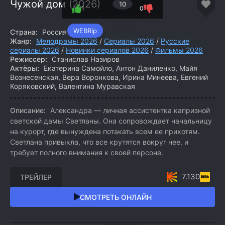
Чужой дом (2026)
10
1
0
WEBRip
Страна:
Россия
Жанр:
Мелодрамы 2026
/
Сериалы 2026
/
Русские
сериалы 2026
/
Новинки сериалов 2026
/
Фильмы 2026
Режиссер:
Станислав Назиров
Актёры:
Екатерина Самойло, Антон Даниленко, Майя
Вознесенская, Вера Воронкова, Ирина Минеева, Евгений
Коряковский, Валентина Муравская
Описание:
Александра — личная ассистентка капризной
светской дамы Светланы. Она сопровождает начальницу
на курорт, где вынуждена потакать всем ее прихотям.
Светлана привыкла, что все крутятся вокруг нее, и
требует полного внимания к своей персоне.
7.130
ТРЕЙЛЕР
СМОТРЕТЬ ОНЛАЙН