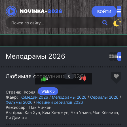
NOVINKA-
2026
ВОЙТИ
Викинги:
Гангстерленд
Хищны
Вальхалла
Фоллаут (2026)
(2026)
(2
(2026)
Мелодрамы 2026
Любимая сотрудница (2026)
0
0
0
WEBRip
Страна:
Корея Южная
Жанр:
Комедии 2026
/
Мелодрамы 2026
/
Сериалы 2026
/
Фильмы 2026
/
Новинки сериалов 2026
Режиссер:
Пак Чи-хён
Актёры:
Кан Хун, Ким Хе-джун, Чха У-мин, Чон Хён-мин,
Ли Дам-хи