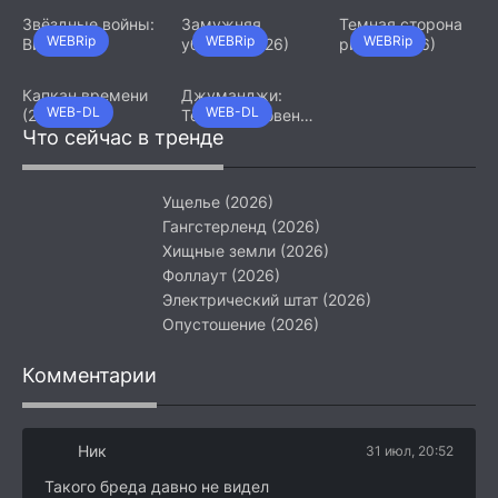
Звёздные войны:
Замужняя
Темная сторона
WEBRip
WEBRip
WEBRip
Видения.
убийца (2026)
ринга (2026)
Девятый джедай
(2026)
Капкан времени
Джуманджи:
WEB-DL
WEB-DL
(2026)
Тёмный уровень
Что сейчас в тренде
(2026)
Ущелье (2026)
Гангстерленд (2026)
Хищные земли (2026)
Фоллаут (2026)
Электрический штат (2026)
Опустошение (2026)
Комментарии
Ник
31 июл, 20:52
Такого бреда давно не видел