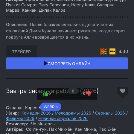
Пулкит Самрат, Тику Талсания, Неелу Коли, Супарна
Марва, Каннан, Дипак Калра
Описание:
После близких идеальных десятилетних
отношений Дии и Кунала начинают ругаться, когда старая
подруга Алли возвращается в их жизнь.
8.30
ТРЕЙЛЕР
СМОТРЕТЬ ОНЛАЙН
Завтра снова на работу! (2026)
0
0
0
WEBRip
Страна:
Корея Южная
Жанр:
Комедии 2026
/
Мелодрамы 2026
/
Сериалы 2026
/
Фильмы 2026
/
Новинки сериалов 2026
Режиссер:
Чо Ын-соль
Актёры:
Со Ин-гук, Пак Чи-хён, Кан Ми-на, Пак Е-ён,