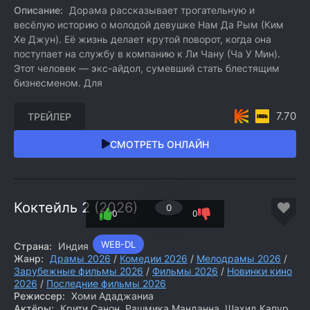
Описание:
Дорама рассказывает трогательную и
весёлую историю о молодой девушке Нам Да Рым (Ким
Хе Джун). Её жизнь делает крутой поворот, когда она
поступает на службу в компанию к Ли Чану (Ча У Мин).
Этот человек — экс-айдол, сумевший стать блестящим
бизнесменом. Для
7.70
ТРЕЙЛЕР
СМОТРЕТЬ ОНЛАЙН
Коктейль 2 (2026)
0
0
0
WEB-DL
Страна:
Индия
Жанр:
Драмы 2026
/
Комедии 2026
/
Мелодрамы 2026
/
Зарубежные фильмы 2026
/
Фильмы 2026
/
Новинки кино
2026
/
Последние фильмы 2026
Режиссер:
Хоми Ададжаниа
Актёры:
Крити Санон, Рашмика Манданна, Шахид Капур,