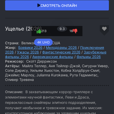
СМОТРЕТЬ ОНЛАЙН
Ущелье (2026)
9.3
213
16
4K UHD
Страна:
Великобритания, США
Жанр:
Боевики 2026
/
Мелодрамы 2026
/
Приключения
2026
/
Ужасы 2026
/
Фантастические 2026
/
Зарубежные
фильмы 2026
/
Американские фильмы
/
Фильмы 2026
Режиссер:
Скотт Дерриксон
Актёры:
Майлз Теллер, Аня Тейлор-Джой, Сигурни Уивер,
Сопе Дирису, Уильям Хьюстон, Кобна Холдбрук-Смит,
Джеймс Марлоу, Julianna Kurokawa, Рута Гедминтас,
Оливер Тревена
Описание:
В захватывающем хоррор-триллере с
элементами научной фантастики, Леви и Драса,
первоклассные снайперы элитного подразделения,
получают необычное и тревожное задание. Их миссия:
круглосуточное наблюдение за зловещим ущельем.