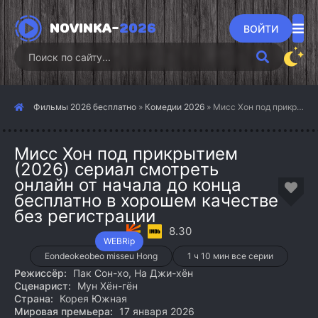
NOVINKA-
2026
ВОЙТИ
Фильмы 2026 бесплатно
»
Комедии 2026
» Мисс Хон под прикрытием (2026)
Мисс Хон под прикрытием
(2026) сериал смотреть
онлайн от начала до конца
бесплатно в хорошем качестве
без регистрации
8.30
WEBRip
Eondeokeobeo misseu Hong
1 ч 10 мин все серии
Режиссёр:
Пак Сон-хо, На Джи-хён
Сценарист:
Мун Хён-гён
Страна:
Корея Южная
Мировая премьера:
17 января 2026