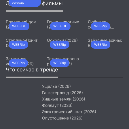
Девятый джедай
Добавленные фильмы
сезона
(2026)
Последний дом
Гонка животных
Любимая
WEB-DL
WEB-DL
WEBRip
(2026)
(2026)
сотрудница
(2026)
Стерлинг-Поинт
Осколки (2026)
Звёздные войны:
WEBRip
WEBRip
WEBRip
(2026)
Видения.
Девятый джедай
(2026)
Замужняя
Темная сторона
WEBRip
WEBRip
убийца (2026)
ринга (2026)
Что сейчас в тренде
Ущелье (2026)
Гангстерленд (2026)
Хищные земли (2026)
Фоллаут (2026)
Электрический штат (2026)
Опустошение (2026)