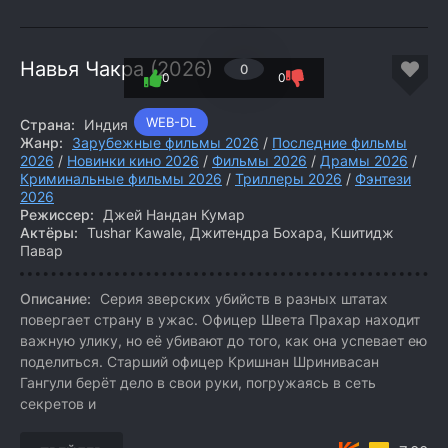
Навья Чакра (2026)
0
0
0
WEB-DL
Страна:
Индия
Жанр:
Зарубежные фильмы 2026
/
Последние фильмы
2026
/
Новинки кино 2026
/
Фильмы 2026
/
Драмы 2026
/
Криминальные фильмы 2026
/
Триллеры 2026
/
Фэнтези
2026
Режиссер:
Джей Нандан Кумар
Актёры:
Tushar Kawale, Джитендра Бохара, Кшитидж
Павар
Описание:
Серия зверских убийств в разных штатах
повергает страну в ужас. Офицер Швета Прахар находит
важную улику, но её убивают до того, как она успевает ею
поделиться. Старший офицер Кришнан Шринивасан
Гангули берёт дело в свои руки, погружаясь в сеть
секретов и