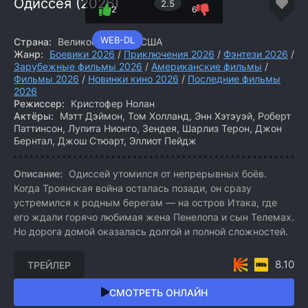
Одиссея (2026)
2.5
2
6
WEB-DL
Страна:
Великобритания, США
Жанр:
Боевики 2026
/
Приключения 2026
/
Фэнтези 2026
/
Зарубежные фильмы 2026
/
Американские фильмы
/
Фильмы 2026
/
Новинки кино 2026
/
Последние фильмы
2026
Режиссер:
Кристофер Нолан
Актёры:
Мэтт Дэймон, Том Холланд, Энн Хэтэуэй, Роберт
Паттинсон, Лупита Нионго, Зендея, Шарлиз Терон, Джон
Бернтал, Джош Стюарт, Эллиот Пейдж
Описание:
Одиссей утомился от непрерывных боёв.
Когда Троянская война осталась позади, он сразу
устремился к родным берегам — на остров Итака, где
его ждали горячо любимая жена Пенелопа и сын Телемах.
Но дорога домой оказалась долгой и полной сложностей.
8.10
ТРЕЙЛЕР
СМОТРЕТЬ ОНЛАЙН