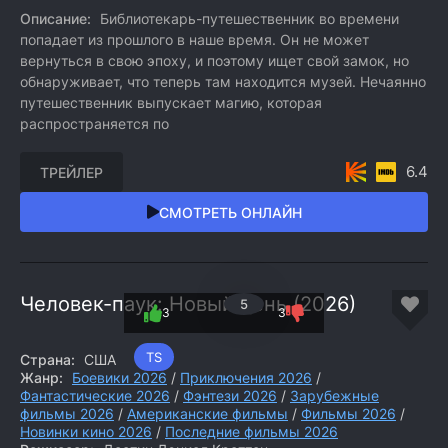
Описание:
Библиотекарь-путешественник во времени
попадает из прошлого в наше время. Он не может
вернуться в свою эпоху, и поэтому ищет свой замок, но
обнаруживает, что теперь там находится музей. Нечаянно
путешественник выпускает магию, которая
распространяется по
6.4
ТРЕЙЛЕР
СМОТРЕТЬ ОНЛАЙН
Человек-паук: Новый день (2026)
5
3
3
TS
Страна:
США
Жанр:
Боевики 2026
/
Приключения 2026
/
Фантастические 2026
/
Фэнтези 2026
/
Зарубежные
фильмы 2026
/
Американские фильмы
/
Фильмы 2026
/
Новинки кино 2026
/
Последние фильмы 2026