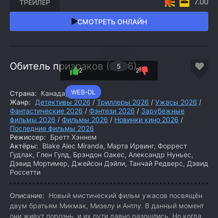
7.00
ТРЕЙЛЕР
СМОТРЕТЬ ОНЛАЙН
Обитель призраков (2026)
5
2
2
WEB-DL
Страна:
Канада, Бельгия
Жанр:
Детективы 2026
/
Триллеры 2026
/
Ужасы 2026
/
Фантастические 2026
/
Фэнтези 2026
/
Зарубежные
фильмы 2026
/
Фильмы 2026
/
Новинки кино 2026
/
Последние фильмы 2026
Режиссер:
Бретт Хэннем
Актёры:
Blake Alec Miranda, Марта Ирвинг, Форрест
Гудлак, Глен Гулд, Брэндон Оакес, Александр Нуньес,
Дэвид Мортимер, Джейсон Дэйли, Танчай Редверс, Дэвид
Россетти
Описание:
Новый мистический фильм ужасов посвящён
двум братьям Микмак, Мизелу и Антлу. В данный момент
они живут порознь, и их пути давно разошлись. Но когда