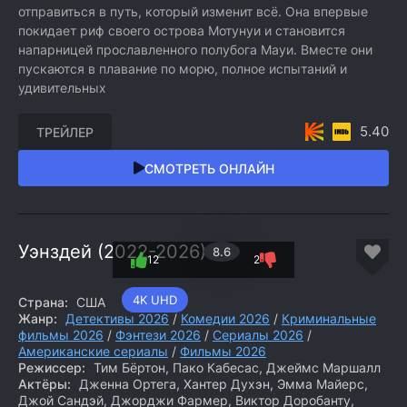
отправиться в путь, который изменит всё. Она впервые
покидает риф своего острова Мотунуи и становится
напарницей прославленного полубога Мауи. Вместе они
пускаются в плавание по морю, полное испытаний и
удивительных
5.40
ТРЕЙЛЕР
СМОТРЕТЬ ОНЛАЙН
Уэнздей (2022-2026)
8.6
12
2
4K UHD
Страна:
США
Жанр:
Детективы 2026
/
Комедии 2026
/
Криминальные
фильмы 2026
/
Фэнтези 2026
/
Сериалы 2026
/
Американские сериалы
/
Фильмы 2026
Режиссер:
Тим Бёртон, Пако Кабесас, Джеймс Маршалл
Актёры:
Дженна Ортега, Хантер Духэн, Эмма Майерс,
Джой Сандэй, Джорджи Фармер, Виктор Доробанту,