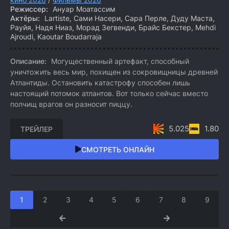
Режиссер:
Ануар Моатассим
Актёры:
Lartiste, Сами Насери, Сара Перле, Дуду Маста,
Рауйя, Надя Ниаз, Морад Зегвенди, Брайс Бекстер, Mehdi
Ajroudi, Kaoutar Boudarraja
Описание:
Могущественный артефакт, способный
уничтожить весь мир, похищен из сокровищницы древней
Атлантиды. Остановить катастрофу способен лишь
настоящий потомок атлантов. Вот только сейчас вместо
полчищ врагов он разносит пиццу.
5.025
1.80
ТРЕЙЛЕР
СМОТРЕТЬ ОНЛАЙН
1
2
3
4
5
6
7
8
9