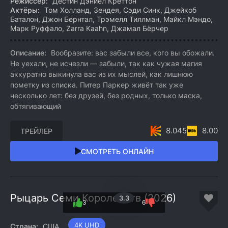
Режиссер:
Дестин Дэниел Креттон
Актёры:
Том Холланд, Зендея, Сэди Синк, Джейкоб
Баталон, Джон Бернтал, Трэмелл Тиллман, Майкл Мэндо,
Марк Руффало, Zarra Kaahn, Джамал Бёрчер
Описание:
Вообразите: вас забыли все, кого вы обожали.
Не уехали, не исчезли — забыли, так как чужая магия
аккуратно выкинула вас из их мыслей, как лишнюю
пометку из списка. Питер Паркер живёт так уже
несколько лет: без друзей, без родных, только маска,
обтягивающий
8.045
8.00
ТРЕЙЛЕР
СМОТРЕТЬ ОНЛАЙН
Рыцарь Семи Королевств (2026)
3.3
3
6
4K UHD
Страна:
США