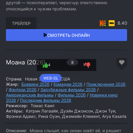
другой — психотерапевт, чересчур ответственно
относящийся к чужим проблемам.
8.40
ТРЕЙЛЕР
СМОТРЕТЬ ОНЛАЙН
Моана (2026)
8
4
1
WEB-DL
Страна:
Новая Зеландия, США
Жанр:
Боевики 2026
/
Комедии 2026
/
Приключения 2026
/
Фэнтези 2026
/
Зарубежные фильмы 2026
/
Американские фильмы
/
Фильмы 2026
/
Новинки кино
2026
/
Последние фильмы 2026
Режиссер:
Томас Каил
Актёры:
Кэтрин Лагаайя, Дуэйн Джонсон, Джон Туи,
Фрэнки Адамс, Рина Оуэн, Джемейн Клемент, Arya Kasarla
Описание:
Моана слышит, как океан зовёт её, и решает