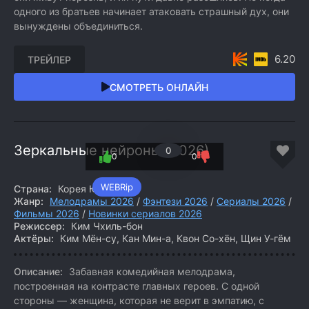
одного из братьев начинает атаковать страшный дух, они
вынуждены объединиться.
6.20
ТРЕЙЛЕР
СМОТРЕТЬ ОНЛАЙН
Зеркальные нейроны (2026)
0
0
0
WEBRip
Страна:
Корея Южная
Жанр:
Мелодрамы 2026
/
Фэнтези 2026
/
Сериалы 2026
/
Фильмы 2026
/
Новинки сериалов 2026
Режиссер:
Ким Чхиль-бон
Актёры:
Ким Мён-су, Кан Мин-а, Квон Со-хён, Щин У-гём
Описание:
Забавная комедийная мелодрама,
построенная на контрасте главных героев. С одной
стороны — женщина, которая не верит в эмпатию, с