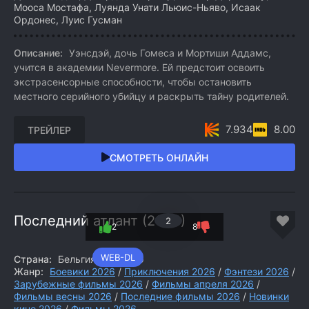
Мооса Мостафа, Луянда Унати Льюис-Ньяво, Исаак
Ордонес, Луис Гусман
Описание:
Уэнсдэй, дочь Гомеса и Мортиши Аддамс,
учится в академии Nevermore. Ей предстоит освоить
экстрасенсорные способности, чтобы остановить
местного серийного убийцу и раскрыть тайну родителей.
7.934
8.00
ТРЕЙЛЕР
СМОТРЕТЬ ОНЛАЙН
Последний атлант (2026)
2
2
8
WEB-DL
Страна:
Бельгия, Марокко
Жанр:
Боевики 2026
/
Приключения 2026
/
Фэнтези 2026
/
Зарубежные фильмы 2026
/
Фильмы апреля 2026
/
Фильмы весны 2026
/
Последние фильмы 2026
/
Новинки
кино 2026
/
Фильмы 2026