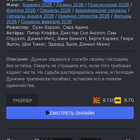
Жанр:
Боевики 2026
/
Драмы 2026
/
Приключения 2026
/
Фэнтези 2026
/
Сериалы 2026
/
Американские сериалы
/
Сериалы января 2026
/
Новинки сериалов 2026
/
Фильмы
2026
/
Сериалы февраля 2026
Режиссер:
Оуэн Харрис, Сара Адина
Актёры:
Питер Клэффи, Декстер Сол Анселл, Сэм
Спруэлл, Дэниэл Ингс, Финн Беннетт, Берти Карвел, Генри
Эштон, Шон Томас, Эдвард Эшли, Дэниэл Монкс
Описание:
Дункан отдавался службе своему господину
без остатка. Смерть не страшила его, если того требовал
кодекс чести. Но судьба распорядилась иначе, и господин
Дункана трагически погибает, оставляя его в полном
одиночестве.
8.130
8.70
ТРЕЙЛЕР
СМОТРЕТЬ ОНЛАЙН