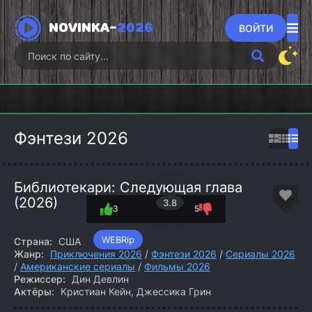
NOVINKA-
2026
ВОЙТИ
Викинги:
Гангстерленд
Хищны
Вальхалла
Фоллаут (2026)
(2026)
(2
(2026)
Фэнтези 2026
Библиотекари: Следующая глава
(2026)
3.8
3
5
WEBRip
Страна:
США
Жанр:
Приключения 2026
/
Фэнтези 2026
/
Сериалы 2026
/
Американские сериалы
/
Фильмы 2026
Режиссер:
Дин Девлин
Актёры:
Кристиан Кейн, Джессика Грин