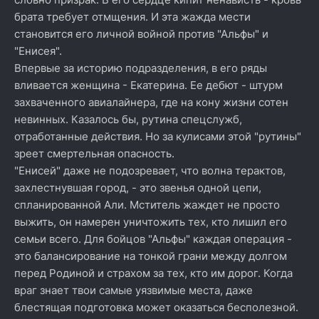
брата требует отмщения. И эта жажда мести
становится его личной войной против "Альфы" и
"Енисея".
Впервые за историю подразделения, в его ряды
вливается женщина - Екатерина. Ее дебют - штурм
захваченного авиалайнера, где на кону жизни сотен
невинных. Казалось бы, рутина спецслужб,
отработанные действия. Но за кулисами этой "рутины"
зреет смертельная опасность.
"Енисей" даже не подозревает, что волна терактов,
захлестнувшая город, - это звенья одной цепи,
спланированной Али. Мститель жаждет не просто
выжить, он намерен уничтожить тех, кто лишил его
семьи всего. Для бойцов "Альфы" каждая операция -
это балансирование на тонкой грани между долгом
перед Родиной и страхом за тех, кто им дорог. Когда
враг знает твои самые уязвимые места, даже
блестящая подготовка может оказаться бесполезной.