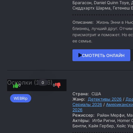
Брагасон, Daniel Quinn Toye,
Сиддхартх Шарма, Гетенеш 
Описание:
Жизнь Энни в Нью
близнец, лучший друг. Отчи
присмотрит и поможет. Но ес
ее семье.
СМОТРЕТЬ ОНЛАЙН
Осколки (2026)
0
0
0
Страна:
США
WEBRip
Жанр:
Детективы 2026
/
Др
Сериалы 2026
/
Американски
2026
Режиссер:
Райан Мерфи, Ма
Актёры:
Игби Ригни, Homer G
Бентли, Кайя Гербер, Хейс Уор