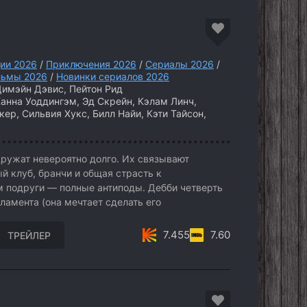
ии 2026
/
Приключения 2026
/
Сериалы 2026
/
ьмы 2026
/
Новинки сериалов 2026
имэйн Дэвис, Пейтон Рид
анна Уоддингэм, Эд Скрейн, Кэлам Линч,
р, Сильвия Хукс, Билл Найи, Кэти Тайсон,
ружат невероятно долго. Их связывают
й клуб, бранчи и общая страсть к
ом подруги — полные антиподы. Дебби четверть
ламента (она мечтает сделать его
7.455
7.60
ТРЕЙЛЕР