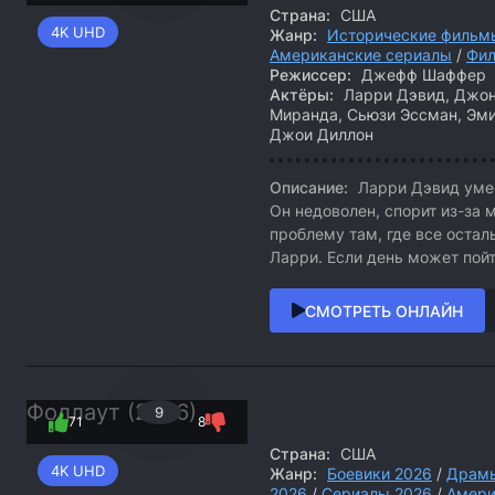
Страна:
США
4K UHD
Жанр:
Исторические фильм
Американские сериалы
/
Фил
Режиссер:
Джефф Шаффер
Актёры:
Ларри Дэвид, Джон 
Миранда, Сьюзи Эссман, Эм
Джои Диллон
Описание:
Ларри Дэвид умее
Он недоволен, спорит из-за 
проблему там, где все оста
Ларри. Если день может пойт
СМОТРЕТЬ ОНЛАЙН
Фоллаут (2026)
9
71
8
Страна:
США
4K UHD
Жанр:
Боевики 2026
/
Драмы
2026
/
Сериалы 2026
/
Амери