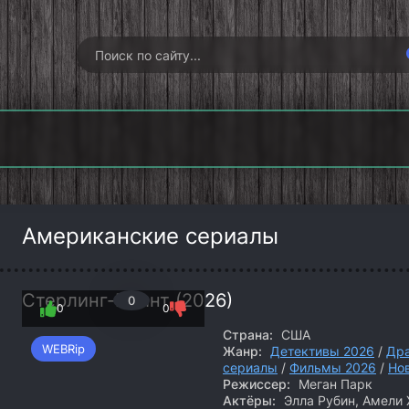
Гангстерленд
Хищные земли
Опусто
(2026)
(2026)
(202
Американские сериалы
Стерлинг-Поинт (2026)
0
0
0
Страна:
США
WEBRip
Жанр:
Детективы 2026
/
Др
сериалы
/
Фильмы 2026
/
Но
Режиссер:
Меган Парк
Актёры:
Элла Рубин, Амели 