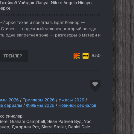
 Джейкоб Уайтдак-Лавуа, Nikko Angelo Hinayo,
Берхе
-Йорке тихая и понятная. Брат Коннор —
м Стивен — надежный человек, который всегда
ть одна запретная зона — разговоры о матери и
6.50
ТРЕЙЛЕР
амы 2026
/
Триллеры 2026
/
Ужасы 2026
/
е сериалы
/
Фильмы 2026
/
Новинки сериалов
кс Уинклер
ere, Graham Campbell, Эван Рэйчел Вуд, Уэс
нер, Джордан Рот, Sierra Stoliar, Daniel Dale