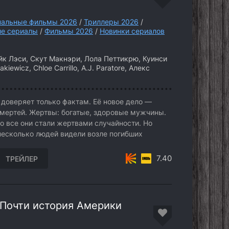
альные фильмы 2026
/
Триллеры 2026
/
е сериалы
/
Фильмы 2026
/
Новинки сериалов
 Лэси, Скут Макнэри, Лола Петтикрю, Куинси
kiewicz, Chloe Carrillo, A.J. Paratore, Алекс
 доверяет только фактам. Её новое дело —
мертей. Жертвы: богатые, здоровые мужчины.
о все они стали жертвами случайности. Но
несколько людей видели возле погибших
7.40
ТРЕЙЛЕР
 Почти история Америки