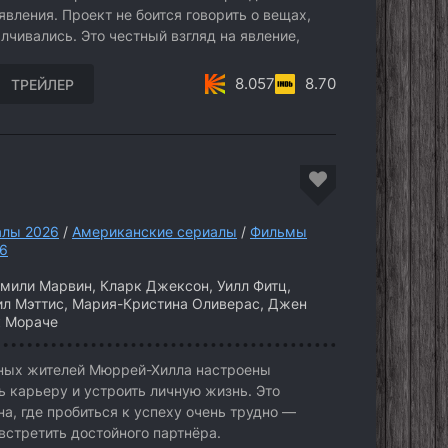
явления. Проект не боится говорить о вещах,
чивались. Это честный взгляд на явление,
8.057
8.70
ТРЕЙЛЕР
алы 2026
/
Американские сериалы
/
Фильмы
26
Эмили Марвин, Кларк Джексон, Уилл Фитц,
ил Мэттис, Мария-Кристина Оливерас, Джен
к Мораче
ных жителей Мюррей-Хилла настроены
ть карьеру и устроить личную жизнь. Это
а, где пробиться к успеху очень трудно —
встретить достойного партнёра.