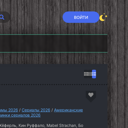
ВОЙТИ
шение
Семья Кардашьян
Секретный
6)
(2026)
уровень (2026)
амы 2026
/
Сериалы 2026
/
Американские
винки сериалов 2026
Хёферль, Кин Руффало, Mabel Strachan, Бо