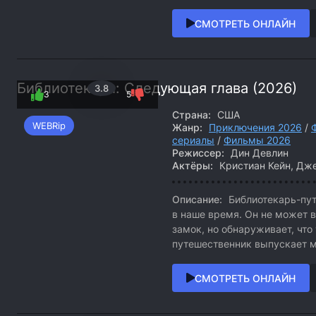
СМОТРЕТЬ ОНЛАЙН
Библиотекари: Следующая глава (2026)
3.8
3
5
Страна:
США
WEBRip
Жанр:
Приключения 2026
/
сериалы
/
Фильмы 2026
Режиссер:
Дин Девлин
Актёры:
Кристиан Кейн, Дж
Описание:
Библиотекарь-пут
в наше время. Он не может в
замок, но обнаруживает, что
путешественник выпускает м
СМОТРЕТЬ ОНЛАЙН