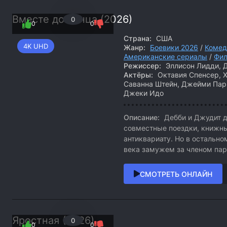
Вместе до конца (2026)
0
0
0
Страна:
США
4K UHD
Жанр:
Боевики 2026
/
Комед
Американские сериалы
/
Фил
Режиссер:
Эллисон Лидди, Д
Актёры:
Октавия Спенсер, Х
Саванна Штейн, Джейми Парке
Джеки Идо
Описание:
Дебби и Джудит д
совместные поездки, книжны
антиквариату. Но в остальн
века замужем за членом пар
СМОТРЕТЬ ОНЛАЙН
Яростная (2026)
0
0
0