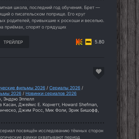
итная школа, последний год обучения. Брет —
ящий о писательском поприще. Его круг
ых родителей, привыкшие к роскоши и веселью.
на приёмах, спорят о грядущих
5.80
ТРЕЙЛЕР
ческие фильмы 2026
/
Сериалы 2026
/
ьмы 2026
/
Новинки сериалов 2026
, Эндрю Эппелл
 Касан, Джеймс Е. Корнетт, Howard Shefman,
ранческо, Джим Росс, Мик Фоли, Эрик Бишофф,
сериал посвящён исследованию тёмных сторон
логические рамки охватывают период