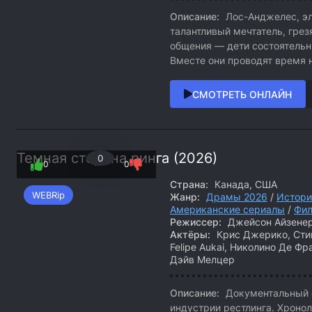
Описание:
Лос-Анджелес, эл
талантливый мечтатель, грез
общения — дети состоятельн
Вместе они проводят время 
СМОТРЕТЬ ОНЛАЙН
Темная сторона ринга (2026)
0
0
0
Страна:
Канада, США
WEBRip
Жанр:
Драмы 2026
/
Истори
Американские сериалы
/
Фил
Режиссер:
Джейсон Айзенер
Актёры:
Крис Джерико, Стив
Felipe Aukai, Николино Де Ф
Дэйв Мелцер
Описание:
Документальный 
индустрии рестлинга. Хроно