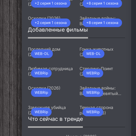
+2 серия 1 сезона
+8 серия 1 сезона
(2026)
(2026)
Осколки (2026)
Звёздные войны:
+2 серия 1 сезона
+8 серия 1 сезона
Видения. Девятый
Добавленные фильмы
джедай (2026)
Последний дом
Гонка животных
WEB-DL
WEB-DL
(2026)
(2026)
Любимая сотрудница
Стерлинг-Поинт
WEBRip
WEBRip
(2026)
(2026)
Осколки (2026)
Звёздные войны:
WEBRip
WEBRip
Видения. Девятый
джедай (2026)
Замужняя убийца
Темная сторона
WEBRip
WEBRip
(2026)
ринга (2026)
Что сейчас в тренде