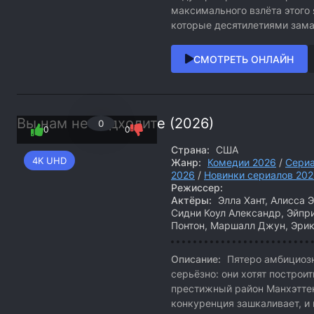
максимального взлёта этого 
которые десятилетиями замал
СМОТРЕТЬ ОНЛАЙН
Вы нам не подходите (2026)
0
0
0
Страна:
США
4K UHD
Жанр:
Комедии 2026
/
Сери
2026
/
Новинки сериалов 20
Режиссер:
Актёры:
Элла Хант, Алисса 
Сидни Коул Александр, Эйпр
Понтон, Маршалл Джун, Эри
Описание:
Пятеро амбициоз
серьёзно: они хотят построи
престижный район Манхэттен
конкуренция зашкаливает, и 