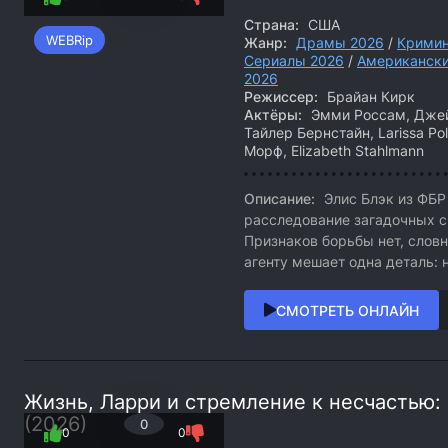
Страна:
США
WEBRip
Жанр:
Драмы 2026
/
Кримин
Сериалы 2026
/
Американски
2026
Режиссер:
Брайан Кирк
Актёры:
Эмми Россам, Джейк
Тайлер Бернстайн, Larissa Pola
Морф, Elizabeth Stahlmann
Описание:
Элис Блэк из ФБР
расследование загадочных с
Признаков борьбы нет, словн
агенту мешает одна деталь: 
СМОТРЕТЬ ОНЛАЙН
Жизнь, Ларри и стремление к несчастью:
(2026)
0
0
0