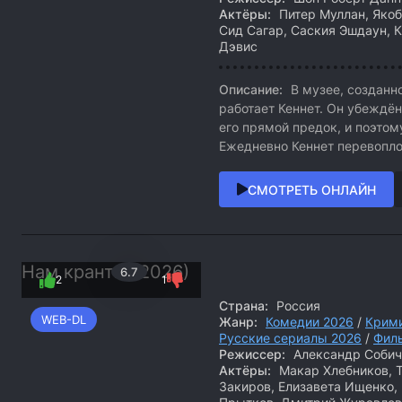
Актёры:
Питер Муллан, Якоб
Сид Сагар, Саския Эшдаун, К
Дэвис
Описание:
В музее, созданн
работает Кеннет. Он убеждён
его прямой предок, и поэтом
Ежедневно Кеннет перевопло
СМОТРЕТЬ ОНЛАЙН
Нам кранты (2026)
6.7
2
1
Страна:
Россия
WEB-DL
Жанр:
Комедии 2026
/
Крим
Русские сериалы 2026
/
Фил
Режиссер:
Александр Собич
Актёры:
Макар Хлебников, 
Закиров, Елизавета Ищенко, 