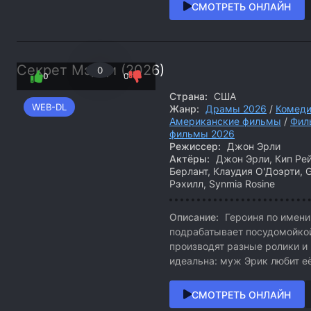
СМОТРЕТЬ ОНЛАЙН
Секрет Мэдди (2026)
0
0
0
Страна:
США
WEB-DL
Жанр:
Драмы 2026
/
Комеди
Американские фильмы
/
Фил
фильмы 2026
Режиссер:
Джон Эрли
Актёры:
Джон Эрли, Кип Рейн
Берлант, Клаудия О'Доэрти, 
Рэхилл, Synmia Rosine
Описание:
Героиня по имени
подрабатывает посудомойкой
производят разные ролики и
идеальна: муж Эрик любит её
СМОТРЕТЬ ОНЛАЙН