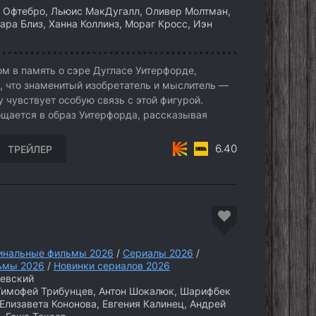
 Офтебро, Льюис МакДугалл, Оливер Молтман,
ара Близ, Ханна Коллинз, Мораг Кросс, Иэн
ом в память о сэре Дугласе Уитерфорде,
, что знаменитый изобретатель и мыслитель —
у чувствует особую связь с этой фигурой.
щается в образ Уитерфорда, рассказывая
6.40
ТРЕЙЛЕР
инальные фильмы 2026
/
Сериалы 2026
/
ьмы 2026
/
Новинки сериалов 2026
евский
Тимофей Трибунцев, Антон Шокалюк, Шарифбек
Елизавета Кононова, Евгения Калинец, Андрей