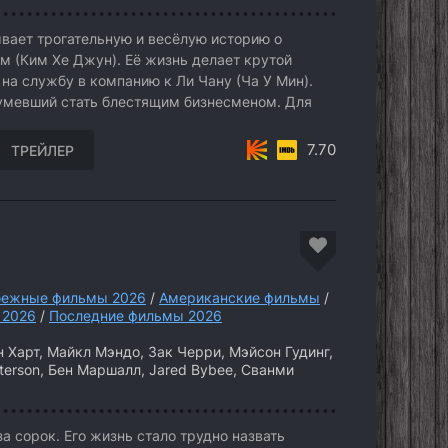
ает трогательную и весёлую историю о
 (Ким Хе Джун). Её жизнь делает крутой
 на службу в компанию к Ли Чану (Ча У Мин).
сумевший стать блестящим бизнесменом. Для
7.70
ТРЕЙЛЕР
бежные фильмы 2026
/
Американские фильмы
/
 2026
/
Последние фильмы 2026
 Харт, Майкл Мэндо, Зак Черри, Мэйсон Гудинг,
erson, Бен Маршалл, Jared Bybee, Сванми
 сорок. Его жизнь стало трудно назвать