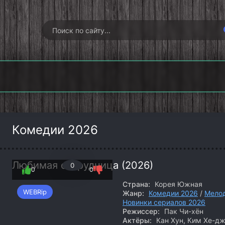
Гангстерленд
Хищные земли
Опусто
(2026)
(2026)
(202
Комедии 2026
Любимая сотрудница (2026)
0
0
0
Страна:
Корея Южная
WEBRip
Жанр:
Комедии 2026
/
Мело
Новинки сериалов 2026
Режиссер:
Пак Чи-хён
Актёры:
Кан Хун, Ким Хе-дж