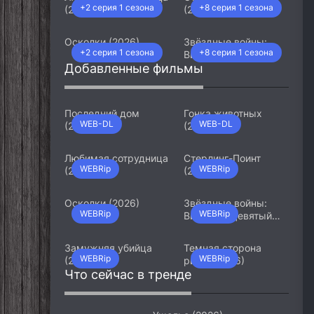
+2 серия 1 сезона
+8 серия 1 сезона
(2026)
(2026)
Осколки (2026)
Звёздные войны:
+2 серия 1 сезона
+8 серия 1 сезона
Видения. Девятый
Добавленные фильмы
джедай (2026)
Последний дом
Гонка животных
WEB-DL
WEB-DL
(2026)
(2026)
Любимая сотрудница
Стерлинг-Поинт
WEBRip
WEBRip
(2026)
(2026)
Осколки (2026)
Звёздные войны:
WEBRip
WEBRip
Видения. Девятый
джедай (2026)
Замужняя убийца
Темная сторона
WEBRip
WEBRip
(2026)
ринга (2026)
Что сейчас в тренде