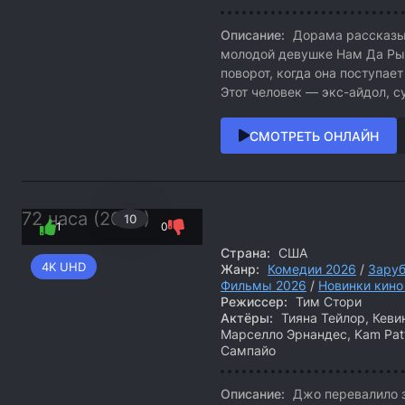
Описание:
Дорама рассказыв
молодой девушке Нам Да Рым
поворот, когда она поступает
Этот человек — экс-айдол, 
СМОТРЕТЬ ОНЛАЙН
72 часа (2026)
10
1
0
Страна:
США
4K UHD
Жанр:
Комедии 2026
/
Зару
Фильмы 2026
/
Новинки кино
Режиссер:
Тим Стори
Актёры:
Тияна Тейлор, Кевин
Марселло Эрнандес, Kam Patt
Сампайо
Описание:
Джо перевалило за