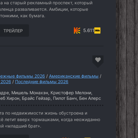
а на старый рекламный проспект, который
авленца разваливается. Амбиции, которые
тонкими, как бумага.
5.611
ТРЕЙЛЕР
бежные фильмы 2026
/
Американские фильмы
/
 2026
/
Последние фильмы 2026
ндре, Мишель Монахэн, Кристофер Мелони,
еб Хирон, Брайс Гейзар, Пилот Банч, Бен Алерс
нта по недвижимости жизнь обустроена и
сё летит вверх тормашками, когда неожиданно
ый «младший брат».