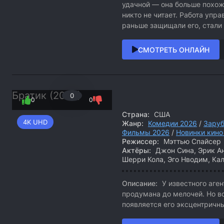
удачной — она больше похож
никто не читает. Работа упр
раньше защищали его, стали 
СМОТРЕТЬ ОНЛАЙН
Братик (2026)
0
0
0
Страна:
США
4K UHD
Жанр:
Комедии 2026
/
Зару
Фильмы 2026
/
Новинки кино
Режиссер:
Мэттью Спайсер
Актёры:
Джон Сина, Эрик А
Шерри Кола, Эго Нводим, Кал
Описание:
У известного аге
продумана до мелочей. Но в
появляется его эксцентричн