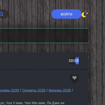
ВОЙТИ
шение
Семья Кардашьян
Секретный
6)
(2026)
уровень (2026)
драмы 2026
/
Сериалы 2026
/
Фильмы 2026
/
ун, Чха У-мин, Чон Хён-мин, Ли Дам-хи