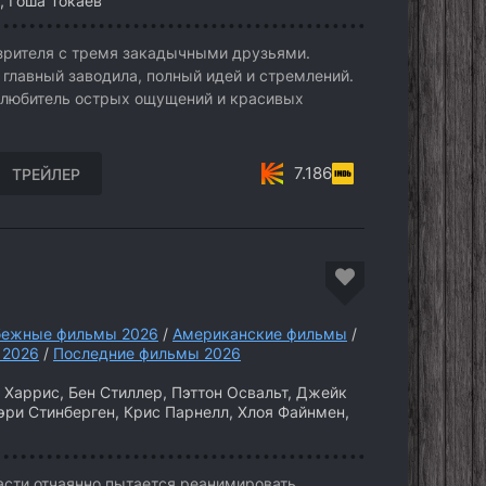
 Гоша Токаев
рителя с тремя закадычными друзьями.
 главный заводила, полный идей и стремлений.
 любитель острых ощущений и красивых
7.186
ТРЕЙЛЕР
бежные фильмы 2026
/
Американские фильмы
/
 2026
/
Последние фильмы 2026
 Харрис, Бен Стиллер, Пэттон Освальт, Джейк
эри Стинберген, Крис Парнелл, Хлоя Файнмен,
сти отчаянно пытается реанимировать