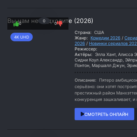
Вы нам не подходите (2026)
0
0
0
Страна:
США
4K UHD
Жанр:
Комедии 2026
/
Сери
2026
/
Новинки сериалов 20
Режиссер:
Актёры:
Элла Хант, Алисса 
Сидни Коул Александр, Эйпр
Понтон, Маршалл Джун, Эри
Описание:
Пятеро амбициоз
серьёзно: они хотят построи
престижный район Манхэттен
конкуренция зашкаливает, и 
СМОТРЕТЬ ОНЛАЙН