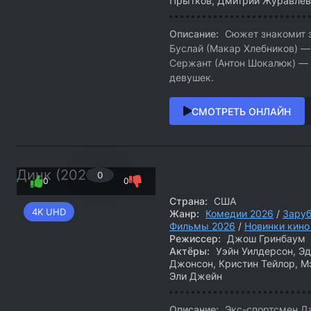
Прытков, Дмитрий Журавлев,
Описание:
Сюжет знакомит з
Буслай (Макар Хлебников) —
Сержант (Антон Шокалюк) —
девушек.
СМОТРЕТЬ ОНЛАЙН
Динк (2026)
0
0
0
Страна:
США
4K UHD
Жанр:
Комедии 2026
/
Зару
Фильмы 2026
/
Новинки кино
Режиссер:
Джош Гринбаум
Актёры:
Уэйн Уилдерсон, Эд
Джонсон, Кристин Тейлор, М
Эли Джейн
Описание:
Экс-спортсмен Да