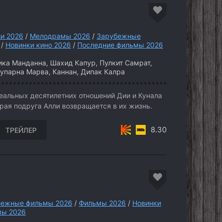
и 2026
/
Мелодрамы 2026
/
Зарубежные
/
Новинки кино 2026
/
Последние фильмы 2026
ка Манданна, Шахид Капур, Пулкит Самрат,
Супарна Марва, Каннан, Дипак Калра
еальных десятилетних отношений Дии и Кунала
арая подруга Алли возвращается в их жизнь.
8.30
ТРЕЙЛЕР
бежные фильмы 2026
/
Фильмы 2026
/
Новинки
мы 2026