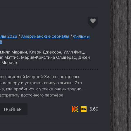
алы 2026
/
Американские сериалы
/
Фильмы
26
Эмили Марвин, Кларк Джексон, Уилл Фитц,
ил Мэттис, Мария-Кристина Оливерас, Джен
к Мораче
ных жителей Мюррей-Хилла настроены
ть карьеру и устроить личную жизнь. Это
а, где пробиться к успеху очень трудно —
встретить достойного партнёра.
6.60
ТРЕЙЛЕР