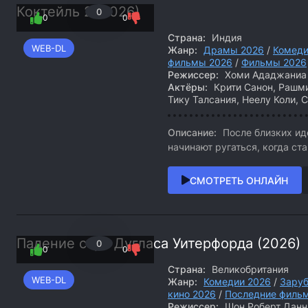
Коктейль 2 (2026)
0
0
0
Страна:
Индия
WEB-DL
Жанр:
Драмы 2026
/
Комеди
фильмы 2026
/
Фильмы 2026
Режиссер:
Хоми Ададжаниа
Актёры:
Крити Санон, Рашми
Тику Талсания, Неелу Коли, 
Описание:
После близких ид
начинают ругаться, когда ст
СМОТРЕТЬ ОНЛАЙН
Падение сэра Дугласа Уитерфорда (2026)
0
0
0
Страна:
Великобритания
WEB-DL
Жанр:
Комедии 2026
/
Зару
кино 2026
/
Последние филь
Режиссер:
Шон Роберт Данн