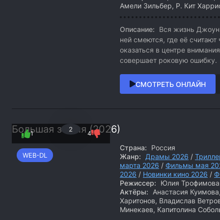
Амели Зильбер, Р. Кит Харри
Описание:
Вся жизнь Джоун 
ней смеются, где её считаю
оказаться в центре внимания
совершает роковую ошибку.
СМОТРЕТЬ ОНЛАЙН
Большая земля (2026)
2
1
4
Страна:
Россия
WEB-DL
Жанр:
Драмы 2026
/
Трилле
марта 2026
/
Фильмы мая 20
2026
/
Новинки кино 2026
/
Ф
Режиссер:
Юлия Трофимова
Актёры:
Анастасия Куимова,
Харитонов, Владислав Ветров
Минекаев, Капитолина Собол