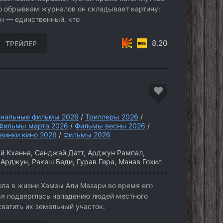
по обрывкам журналов он складывает картину:
Он — единственный, кто
8.20
ТРЕЙЛЕР
нальные фильмы 2026
/
Триллеры 2026
/
Фильмы марта 2026
/
Фильмы весны 2026
/
винки кино 2026
/
Фильмы 2026
й Кханна, Санджай Датт, Арджун Рампал,
 Арджун, Ракеш Беди, Гурав Гера, Манав Гохил
ла в жизни Хамзы Али Мазари во время его
мья подверглась нападению людей местного
хватить их земельный участок.