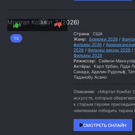
Мортал Комбат 2 (2026)
3.6
5
9
Страна:
США
TS
Жанр:
Боевики 2026
/
Фанта
фильмы 2026
/
Американски
2026
/
Фильмы весны 2026
/
Фильмы 2026
Режиссер:
Саймон Маккуой
Актёры:
Карл Урбан, Луди 
Санада, Аделин Рудольф, Та
Таданобу Асано
Описание:
«Мортал Комбат 2
искусств, которые оберегают
к старым героям присоедин
чемпионам победить тирана 
СМОТРЕТЬ ОНЛАЙН