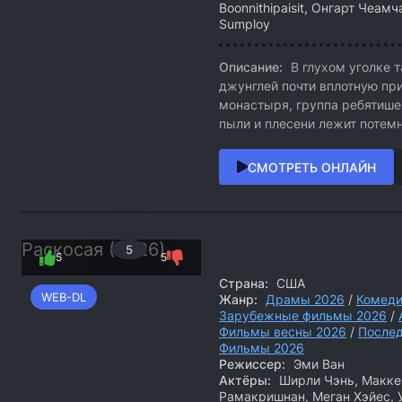
Boonnithipaisit, Онгарт Чеа
Sumploy
Описание:
В глухом уголке т
джунглей почти вплотную пр
монастыря, группа ребятише
пыли и плесени лежит потемн
СМОТРЕТЬ ОНЛАЙН
Раскосая (2026)
5
5
5
Страна:
США
WEB-DL
Жанр:
Драмы 2026
/
Комеди
Зарубежные фильмы 2026
/
Фильмы весны 2026
/
После
Фильмы 2026
Режиссер:
Эми Ван
Актёры:
Ширли Чэнь, Маккен
Рамакришнан, Меган Хэйес, У