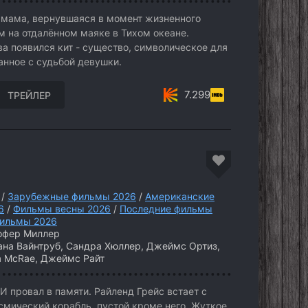
мама, вернувшаяся в момент жизненного
м на отдалённом маяке в Тихом океане.
а появился кит - существо, символическое для
анное с судьбой девушки.
7.299
ТРЕЙЛЕР
/
Зарубежные фильмы 2026
/
Американские
6
/
Фильмы весны 2026
/
Последние фильмы
ильмы 2026
офер Миллер
ана Вайнтруб, Сандра Хюллер, Джеймс Ортиз,
la McRae, Джеймс Райт
И провал в памяти. Райленд Грейс встает с
осмический корабль, пустой кроме него. Жуткое