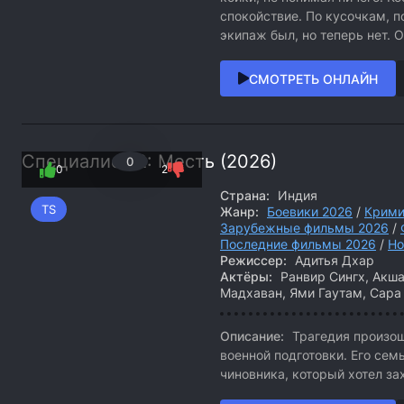
спокойствие. По кусочкам, 
экипаж был, но теперь нет. 
СМОТРЕТЬ ОНЛАЙН
Специалист 2: Месть (2026)
0
0
2
Страна:
Индия
TS
Жанр:
Боевики 2026
/
Крими
Зарубежные фильмы 2026
/
Последние фильмы 2026
/
Но
Режиссер:
Адитья Дхар
Актёры:
Ранвир Сингх, Акша
Мадхаван, Ями Гаутам, Сара
Описание:
Трагедия произош
военной подготовки. Его се
чиновника, который хотел за