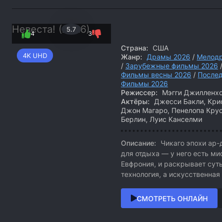
Невеста! (2026)
5.7
4
3
Страна:
США
4K UHD
Жанр:
Драмы 2026
/
Мелод
/
Зарубежные фильмы 2026
Фильмы весны 2026
/
После
Фильмы 2026
Режиссер:
Мэгги Джилленх
Актёры:
Джесси Бакли, Крис
Джон Магаро, Пенелопа Крус
Берлин, Луис Канселми
Описание:
Чикаго эпохи ар-
для отдыха — у него есть ми
Евфрония, и раскрывает суть
технология, а искусственная
СМОТРЕТЬ ОНЛАЙН