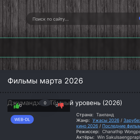
Гангстерленд
Хищные земли
Опусто
(2026)
(2026)
(202
Фильмы марта 2026
Джуманджи: Тёмный уровень (2026)
0
0
0
Страна:
Таиланд
WEB-DL
Жанр:
Ужасы 2026
/
Зарубе
кино 2026
/
Последние филь
Режиссер:
Chanathip Wongpo
Актёры:
Win Sakulsaengprap