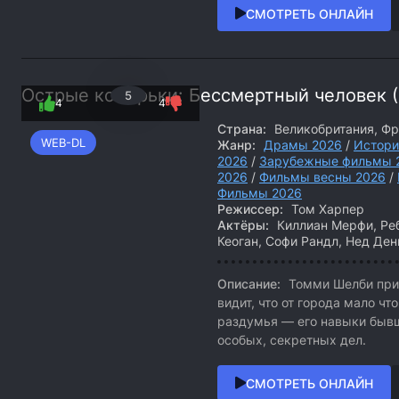
СМОТРЕТЬ ОНЛАЙН
Острые козырьки: Бессмертный человек (
5
4
4
Страна:
Великобритания, Ф
WEB-DL
Жанр:
Драмы 2026
/
Истори
2026
/
Зарубежные фильмы 
2026
/
Фильмы весны 2026
/
Фильмы 2026
Режиссер:
Том Харпер
Актёры:
Киллиан Мерфи, Реб
Кеоган, Софи Рандл, Нед Ден
Описание:
Томми Шелби прие
видит, что от города мало чт
раздумья — его навыки бывш
особых, секретных дел.
СМОТРЕТЬ ОНЛАЙН