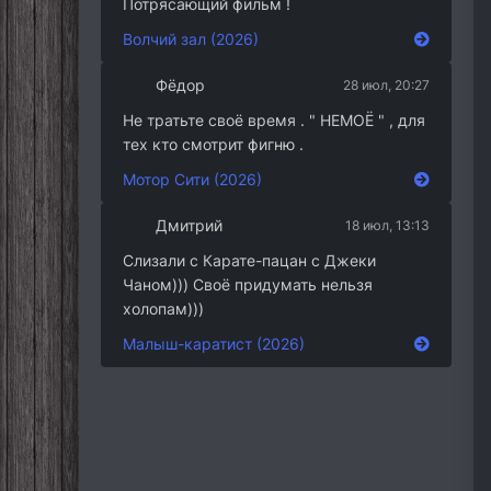
Потрясающий фильм !
Волчий зал (2026)
Фёдор
28 июл, 20:27
Не тратьте своё время . " НЕМОЁ " , для
тех кто смотрит фигню .
Мотор Сити (2026)
Дмитрий
18 июл, 13:13
Слизали с Карате-пацан с Джеки
Чаном))) Своё придумать нельзя
холопам)))
Малыш-каратист (2026)