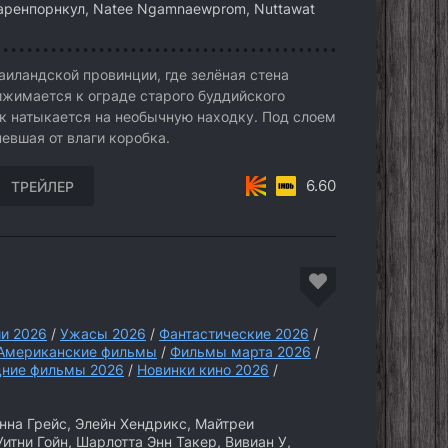
мчаренпорнкул, Natee Ngamnaewprom, Nuttawat
аиландской провинции, где зелёная стена
ижимается к ограде старого буддийского
к натыкается на необычную находку. Под слоем
евшая от влаги коробка.
6.60
ТРЕЙЛЕР
и 2026
/
Ужасы 2026
/
Фантастические 2026
/
Американские фильмы
/
Фильмы марта 2026
/
дние фильмы 2026
/
Новинки кино 2026
/
на Грейс, Элейн Хендрикс, Майтреи
итни Гойн, Шарлотта Энн Такер, Вивиан У,