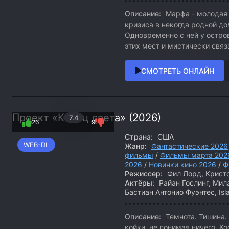
Описание:
Марфа - молодая 
кризиса в некогда родной до
Одновременно с ней у остров
этих мест и мистически связ
СМОТРЕТЬ ОНЛАЙН
Проект «Конец света» (2026)
7.4
26
9
Страна:
США
WEB-DL
Жанр:
Фантастические 2026
фильмы
/
Фильмы марта 202
2026
/
Новинки кино 2026
/
Ф
Режиссер:
Фил Лорд, Крист
Актёры:
Райан Гослинг, Мил
Бастиан Антонио Фуэнтес, Is
Описание:
Темнота. Тишина. 
койки, не понимая ничего. К