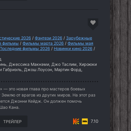
стические 2026
/
Фэнтези 2026
/
Зарубежные
е фильмы
/
Фильмы марта 2026
/
Фильмы мая
Последние фильмы 2026
/
Новинки кино 2026
/
д
Линь, Джессика Макнэми, Джо Таслим, Хироюки
ти Габриэль, Джош Лоусон, Мартин Форд,
» — это новая глава про мастеров боевых
 Землю от врагов из других миров. На этот раз
яется Джонни Кейдж. Он должен помочь
Шао Кана.
7.10
ТРЕЙЛЕР