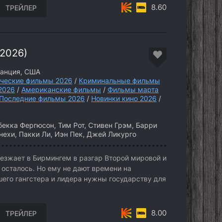
8.60
ТРЕЙЛЕР
2026)
ранция, США
ческие фильмы 2026
/
Криминальные фильмы
2026
/
Американские фильмы
/
Фильмы марта
Последние фильмы 2026
/
Новинки кино 2026
/
екка Фергюсон, Тим Рот, Стивен Грэм, Барри
нехи, Пакки Ли, Иэн Пек, Джей Ликурго
зжает в Бирмингем в разгар Второй мировой и
о осталось. Но ему не дают времени на
его гангстера и лидера нужны государству для
8.00
ТРЕЙЛЕР