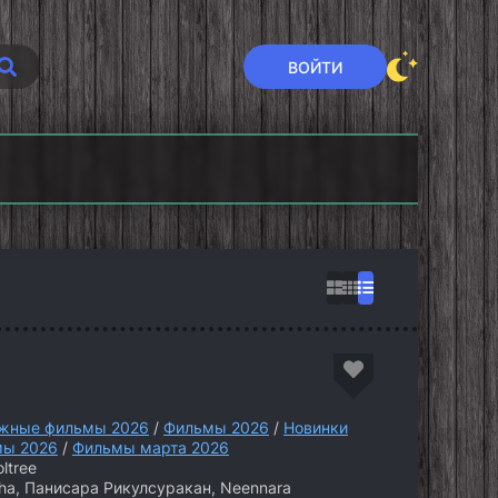
ВОЙТИ
шение
Семья Кардашьян
Секретный
6)
(2026)
уровень (2026)
жные фильмы 2026
/
Фильмы 2026
/
Новинки
мы 2026
/
Фильмы марта 2026
ltree
ha, Панисара Рикулсуракан, Neennara