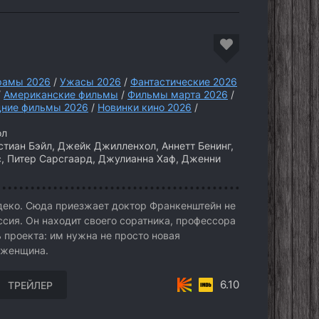
рамы 2026
/
Ужасы 2026
/
Фантастические 2026
/
Американские фильмы
/
Фильмы марта 2026
/
дние фильмы 2026
/
Новинки кино 2026
/
ол
тиан Бэйл, Джейк Джилленхол, Аннетт Бенинг,
, Питер Сарсгаард, Джулианна Хаф, Дженни
деко. Сюда приезжает доктор Франкенштейн не
ссия. Он находит своего соратника, профессора
 проекта: им нужна не просто новая
 женщина.
6.10
ТРЕЙЛЕР