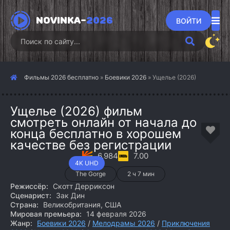
NOVINKA-
2026
ВОЙТИ
Фильмы 2026 бесплатно
»
Боевики 2026
» Ущелье (2026)
Ущелье (2026) фильм
смотреть онлайн от начала до
конца бесплатно в хорошем
качестве без регистрации
6.984
7.00
4K UHD
The Gorge
2 ч 7 мин
Режиссёр:
Скотт Дерриксон
Сценарист:
Зак Дин
Страна:
Великобритания, США
Мировая премьера:
14 февраля 2026
Жанр:
Боевики 2026
/
Мелодрамы 2026
/
Приключения