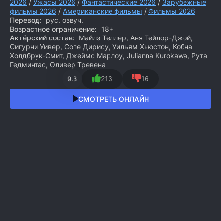
2026
/
Ужасы 2026
/
Фантастические 2026
/
Зарубежные
фильмы 2026
/
Американские фильмы
/
Фильмы 2026
Перевод:
рус. озвуч.
Возрастное ограничение:
18+
Актёрский состав:
Майлз Теллер, Аня Тейлор-Джой,
Сигурни Уивер, Сопе Дирису, Уильям Хьюстон, Кобна
Холдбрук-Смит, Джеймс Марлоу, Julianna Kurokawa, Рута
Гедминтас, Оливер Тревена
213
16
9.3
СМОТРЕТЬ ОНЛАЙН