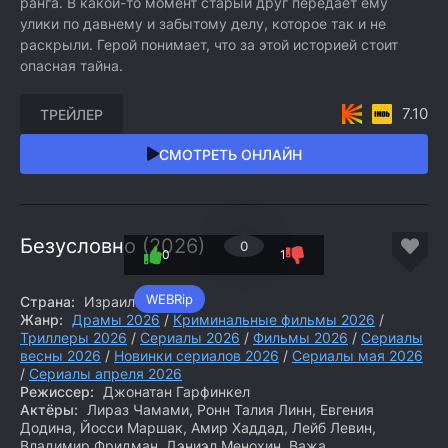
ранга. В какой-то момент старый друг передаёт ему
улики по давнему и забытому делу, которое так и не
раскрыли. Герой понимает, что за этой историей стоит
опасная тайна.
7.10
ТРЕЙЛЕР
СМОТРЕТЬ ОНЛАЙН
Безусловно (2026)
0
0
1
WEBRip
Страна:
Израиль
Жанр:
Драмы 2026
/
Криминальные фильмы 2026
/
Триллеры 2026
/
Сериалы 2026
/
Фильмы 2026
/
Сериалы
весны 2026
/
Новинки сериалов 2026
/
Сериалы мая 2026
/
Сериалы апреля 2026
Режиссер:
Джонатан Гарфинкел
Актёры:
Лираз Чамами, Ронн Талия Линн, Евгения
Додина, Йосси Маршак, Амир Хаддад, Лейб Левин,
Владимир Фридман, Дэниэл Менохин, Важа