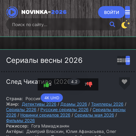
NOVINKA-
2026
ВОЙТИ
Викинги:
Гангстерленд
Хищны
Вальхалла
Фоллаут (2026)
(2026)
(2
(2026)
Сериалы весны 2026
След Чикатило (2026)
4.2
5
7
4K UHD
Страна:
Россия
Жанр:
Детективы 2026
/
Драмы 2026
/
Триллеры 2026
/
Сериалы 2026
/
Русские сериалы 2026
/
Сериалы весны
2026
/
Новинки сериалов 2026
/
Сериалы мая 2026
/
Фильмы 2026
Режиссер:
Гога Мамаджанян
Актёры:
Дмитрий Власкин, Юлия Афанасьева, Олег