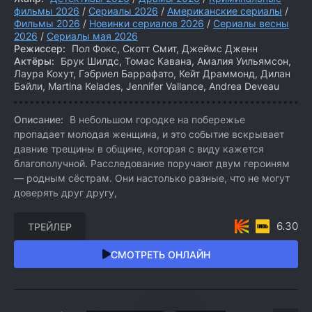
фильмы 2026
/
Сериалы 2026
/
Американские сериалы
/
Фильмы 2026
/
Новинки сериалов 2026
/
Сериалы весны
2026
/
Сериалы мая 2026
Режиссер:
Пол Фокс, Скотт Смит, Джеймс Дженн
Актёры:
Брук Шилдс, Томас Кавана, Амалия Уильямсон,
Лаура Кохут, Гэбриел Баррафато, Кейт Драммонд, Дилан
Бэйли, Martina Kelades, Jennifer Vallance, Andrea Deveau
Описание:
В небольшом городке на побережье
пропадает молодая женщина, и это событие вскрывает
давние трещины в общине, которая с виду кажется
благополучной. Расследование поручают двум героиням
— родным сёстрам. Они настолько разные, что не могут
доверять друг другу,
6.30
ТРЕЙЛЕР
СМОТРЕТЬ ОНЛАЙН