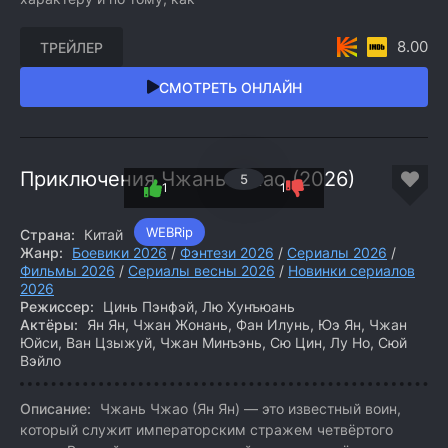
8.00
ТРЕЙЛЕР
СМОТРЕТЬ ОНЛАЙН
Приключения Чжань Чжао (2026)
5
1
1
WEBRip
Страна:
Китай
Жанр:
Боевики 2026
/
Фэнтези 2026
/
Сериалы 2026
/
Фильмы 2026
/
Сериалы весны 2026
/
Новинки сериалов
2026
Режиссер:
Цинь Пэнфэй, Лю Хунъюань
Актёры:
Ян Ян, Чжан Жонань, Фан Илунь, Юэ Ян, Чжан
Юйси, Ван Цзыжуй, Чжан Минъэнь, Сю Цин, Лу Но, Сюй
Вэйло
Описание:
Чжань Чжао (Ян Ян) — это известный воин,
который служит императорским стражем четвёртого