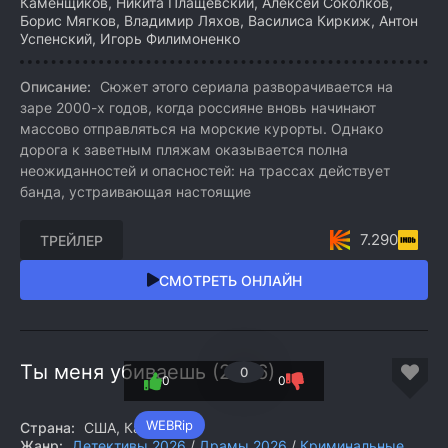
Каменщиков, Никита Плащевский, Алексей Соколков,
Борис Мягков, Владимир Ляхов, Василиса Киркиж, Антон
Успенский, Игорь Филимоненко
Описание:
Сюжет этого сериала разворачивается на
заре 2000-х годов, когда россияне вновь начинают
массово отправляться на морские курорты. Однако
дорога к заветным пляжам оказывается полна
неожиданностей и опасностей: на трассах действует
банда, устраивающая настоящие
7.290
ТРЕЙЛЕР
СМОТРЕТЬ ОНЛАЙН
Ты меня убиваешь (2026)
0
0
0
WEBRip
Страна:
США, Канада
Жанр:
Детективы 2026
/
Драмы 2026
/
Криминальные