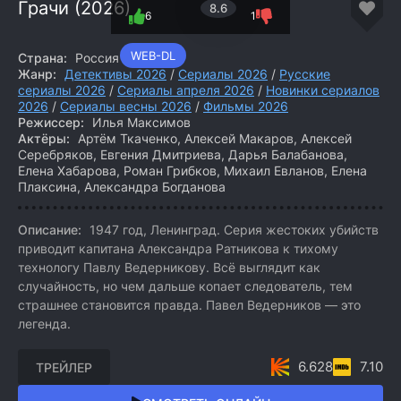
Грачи (2026)
8.6
6
1
WEB-DL
Страна:
Россия
Жанр:
Детективы 2026
/
Сериалы 2026
/
Русские
сериалы 2026
/
Сериалы апреля 2026
/
Новинки сериалов
2026
/
Сериалы весны 2026
/
Фильмы 2026
Режиссер:
Илья Максимов
Актёры:
Артём Ткаченко, Алексей Макаров, Алексей
Серебряков, Евгения Дмитриева, Дарья Балабанова,
Елена Хабарова, Роман Грибков, Михаил Евланов, Елена
Плаксина, Александра Богданова
Описание:
1947 год, Ленинград. Серия жестоких убийств
приводит капитана Александра Ратникова к тихому
технологу Павлу Ведерникову. Всё выглядит как
случайность, но чем дальше копает следователь, тем
страшнее становится правда. Павел Ведерников — это
легенда.
6.628
7.10
ТРЕЙЛЕР