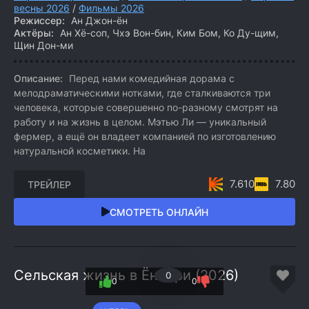
весны 2026
/
Фильмы 2026
Режиссер:
Ан Джон-ён
Актёры:
Ан Хё-соп, Чхэ Вон-бин, Ким Бом, Ко Ду-щим,
Щин Дон-ми
Описание:
Перед нами комедийная дорама с
мелодраматическими нотками, где сталкиваются три
человека, которые совершенно по-разному смотрят на
работу и на жизнь в целом. Мэтью Ли — уникальный
фермер, а ещё он владеет компанией по изготовлению
натуральной косметики. На
7.610
7.80
ТРЕЙЛЕР
СМОТРЕТЬ ОНЛАЙН
Сельская жизнь в Ëннири (2026)
0
0
0