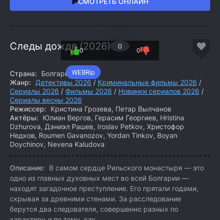
СМОТРЕТЬ ОНЛАЙН
Следы дождя (2026)
0
0
0
WEBRip
Страна:
Болгария
Жанр:
Детективы 2026
/
Криминальные фильмы 2026
/
Сериалы 2026
/
Фильмы 2026
/
Новинки сериалов 2026
/
Сериалы весны 2026
Режиссер:
Кристина Грозева, Петар Вылчанов
Актёры:
Юлиан Вергов, Герасим Георгиев, Hristina
Dzhurova, Дэниэл Рашев, Iroslav Petkov, Христофор
Недков, Roumen Gavanozov, Yordan Tinkov, Boyan
Doychinov, Nevena Kaludova
Описание:
В самом сердце Рильского монастыря — это
одно из главных духовных мест во всей Болгарии —
находят загадочное преступление. Его прятали годами,
скрывая за древними стенами. За расследование
берутся два следователя, совершенно разных по
характеру и по тому, как