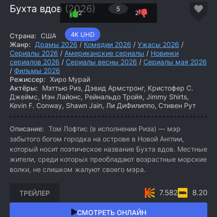
Бухта вдов (2026)
5
2
2
4K UHD
Страна:
США
Жанр:
Драмы 2026
/
Комедии 2026
/
Ужасы 2026
/
Сериалы 2026
/
Американские сериалы
/
Новинки
сериалов 2026
/
Сериалы весны 2026
/
Сериалы мая 2026
/
Фильмы 2026
Режиссер:
Хиро Мурай
Актёры:
Мэттью Риз, Дэвид Армстронг, Кристофер С.
Джеймс, Иэн Лайонс, Рейнальдо Тройя, Jimmy Shirts,
Kevin F. Conway, Shawn Jain, Ли ДиФилиппо, Стивен Рут
Описание:
Том Лофтис (в исполнении Риза) — мэр
забытого богом городка на острове в Новой Англии,
который носит поэтическое название Бухта вдов. Местные
жители, среди которых преобладают возрастные морские
волки, не слишком жалуют своего мэра.
7.582
8.20
ТРЕЙЛЕР
СМОТРЕТЬ ОНЛАЙН