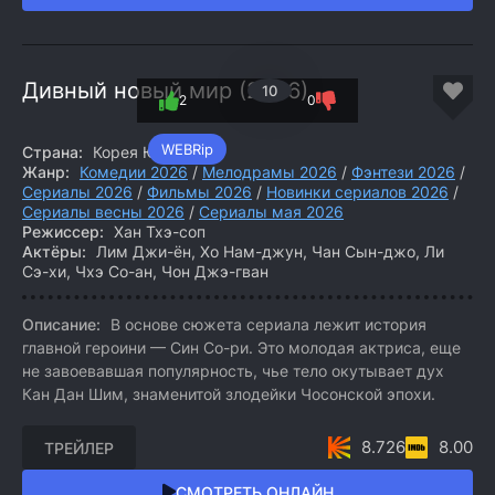
Дивный новый мир (2026)
10
2
0
WEBRip
Страна:
Корея Южная
Жанр:
Комедии 2026
/
Мелодрамы 2026
/
Фэнтези 2026
/
Сериалы 2026
/
Фильмы 2026
/
Новинки сериалов 2026
/
Сериалы весны 2026
/
Сериалы мая 2026
Режиссер:
Хан Тхэ-соп
Актёры:
Лим Джи-ён, Хо Нам-джун, Чан Сын-джо, Ли
Сэ-хи, Чхэ Со-ан, Чон Джэ-гван
Описание:
В основе сюжета сериала лежит история
главной героини — Син Со-ри. Это молодая актриса, еще
не завоевавшая популярность, чье тело окутывает дух
Кан Дан Шим, знаменитой злодейки Чосонской эпохи.
8.726
8.00
ТРЕЙЛЕР
СМОТРЕТЬ ОНЛАЙН