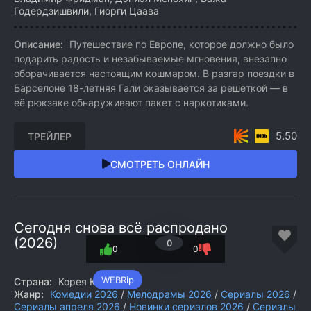
Годердзишвили, Гиорги Цаава
Описание:
Путешествие по Европе, которое должно было
подарить радость и незабываемые мгновения, внезапно
оборачивается настоящим кошмаром. В разгар поездки в
Барселоне 18-летняя Гали оказывается за решёткой — в
её рюкзаке обнаруживают пакет с наркотиками.
5.50
ТРЕЙЛЕР
СМОТРЕТЬ ОНЛАЙН
Сегодня снова всё распродано
(2026)
0
0
0
WEBRip
Страна:
Корея Южная
Жанр:
Комедии 2026
/
Мелодрамы 2026
/
Сериалы 2026
/
Сериалы апреля 2026
/
Новинки сериалов 2026
/
Сериалы