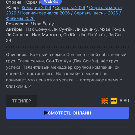
WEBRip
Страна:
Корея Южная
Жанр:
Комедии 2026
/
Сериалы 2026
/
Сериалы марта
2026
/
Новинки сериалов 2026
/
Сериалы весны 2026
/
Фильмы 2026
Режиссер:
Чхве Ён-су
Актёры:
Пак Сон-ун, Ли Су-гён, Ли Джин-у, Чхве Гю-ри,
Ли Со-хван, Нам Ми-джон, Со Юн-хёк, Ян У-хёк, Ли Сон-
хи
Описание:
Каждый в семье Сон несёт свой собственный
груз. Глава семьи, Сон Тхэ Хун (Пак Сон Ун), нёс груз
успеха. Талантливый менеджер крупной компании, он
вроде бы достиг всего. Но в какой-то момент он
понимает, что цена этого успеха — потерянное время с
близкими. И
8.80
ТРЕЙЛЕР
СМОТРЕТЬ ОНЛАЙН