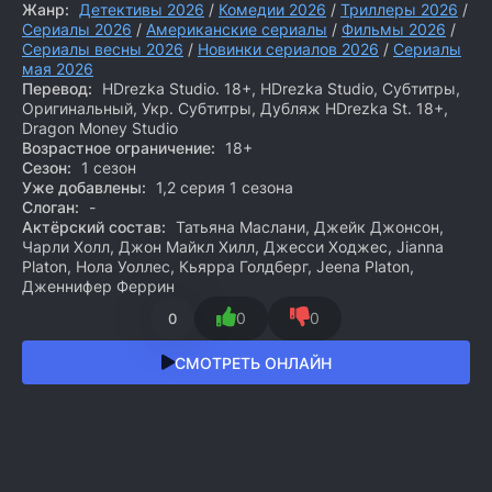
Жанр:
Детективы 2026
/
Комедии 2026
/
Триллеры 2026
/
Сериалы 2026
/
Американские сериалы
/
Фильмы 2026
/
Сериалы весны 2026
/
Новинки сериалов 2026
/
Сериалы
мая 2026
Перевод:
HDrezka Studio. 18+, HDrezka Studio, Субтитры,
Оригинальный, Укр. Субтитры, Дубляж HDrezka St. 18+,
Dragon Money Studio
Возрастное ограничение:
18+
Сезон:
1 сезон
Уже добавлены:
1,2 серия 1 сезона
Слоган:
-
Актёрский состав:
Татьяна Маслани, Джейк Джонсон,
Чарли Холл, Джон Майкл Хилл, Джесси Ходжес, Jianna
Platon, Нола Уоллес, Кьярра Голдберг, Jeena Platon,
Дженнифер Феррин
0
0
0
СМОТРЕТЬ ОНЛАЙН