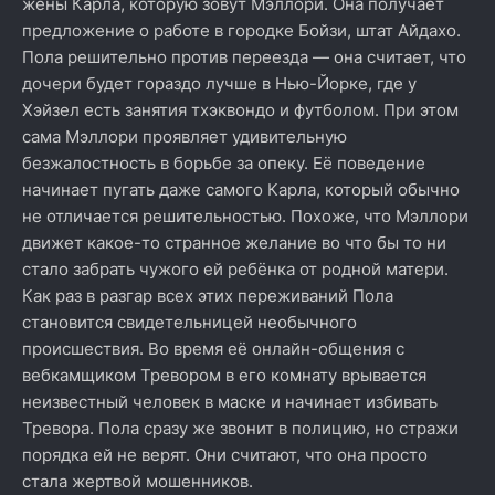
жены Карла, которую зовут Мэллори. Она получает
предложение о работе в городке Бойзи, штат Айдахо.
Пола решительно против переезда — она считает, что
дочери будет гораздо лучше в Нью-Йорке, где у
Хэйзел есть занятия тхэквондо и футболом. При этом
сама Мэллори проявляет удивительную
безжалостность в борьбе за опеку. Её поведение
начинает пугать даже самого Карла, который обычно
не отличается решительностью. Похоже, что Мэллори
движет какое-то странное желание во что бы то ни
стало забрать чужого ей ребёнка от родной матери.
Как раз в разгар всех этих переживаний Пола
становится свидетельницей необычного
происшествия. Во время её онлайн-общения с
вебкамщиком Тревором в его комнату врывается
неизвестный человек в маске и начинает избивать
Тревора. Пола сразу же звонит в полицию, но стражи
порядка ей не верят. Они считают, что она просто
стала жертвой мошенников.