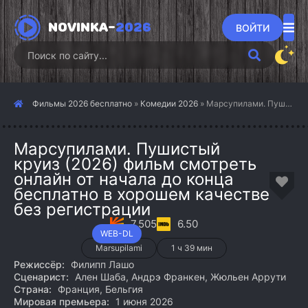
NOVINKA-
2026
ВОЙТИ
Фильмы 2026 бесплатно
»
Комедии 2026
» Марсупилами. Пушистый круиз (2026)
Марсупилами. Пушистый
круиз (2026) фильм смотреть
онлайн от начала до конца
бесплатно в хорошем качестве
без регистрации
7.505
6.50
WEB-DL
Marsupilami
1 ч 39 мин
Режиссёр:
Филипп Лашо
Сценарист:
Ален Шаба, Андрэ Франкен, Жюльен Аррути
Страна:
Франция, Бельгия
Мировая премьера:
1 июня 2026