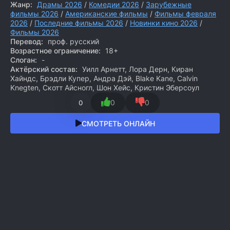
Жанр:
Драмы 2026
/
Комедии 2026
/
Зарубежные
фильмы 2026
/
Американские фильмы
/
Фильмы февраля
2026
/
Последние фильмы 2026
/
Новинки кино 2026
/
Фильмы 2026
Перевод:
проф. русский
Возрастное ограничение:
18+
Слоган:
-
Актёрский состав:
Уилл Арнетт, Лора Дерн, Киран
Хайндс, Брэдли Купер, Андра Дэй, Blake Kane, Calvin
Knegten, Скотт Айсногл, Шон Хейс, Кристин Эберсоул
0
0
0
СМОТРЕТЬ ОНЛАЙН