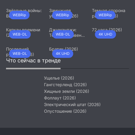
Звёздные войны:
Замужняя
Темная сторона
WEBRip
WEBRip
WEBRip
Видения.
убийца (2026)
ринга (2026)
Девятый джедай
(2026)
Капкан времени
Джуманджи:
72 часа (2026)
WEB-DL
WEB-DL
4K UHD
(2026)
Тёмный уровень
(2026)
Последний
Братик (2026)
WEB-DL
4K UHD
рубеж (2026)
Что сейчас в тренде
Ущелье (2026)
Гангстерленд (2026)
Хищные земли (2026)
Фоллаут (2026)
Электрический штат (2026)
Опустошение (2026)