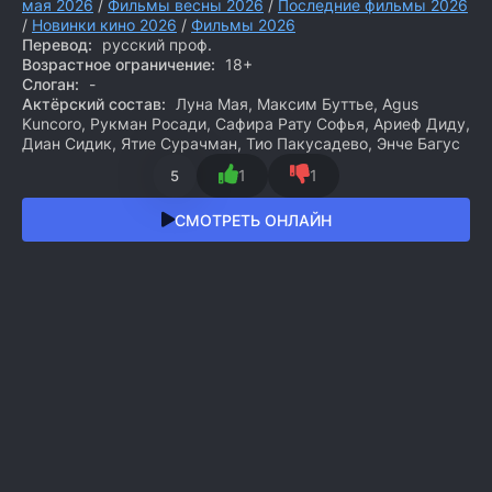
мая 2026
/
Фильмы весны 2026
/
Последние фильмы 2026
/
Новинки кино 2026
/
Фильмы 2026
Перевод:
русский проф.
Возрастное ограничение:
18+
Слоган:
-
Актёрский состав:
Луна Мая, Максим Буттье, Agus
Kuncoro, Рукман Росади, Сафира Рату Софья, Ариеф Диду,
Диан Сидик, Ятие Сурачман, Тио Пакусадево, Энче Багус
1
1
5
СМОТРЕТЬ ОНЛАЙН