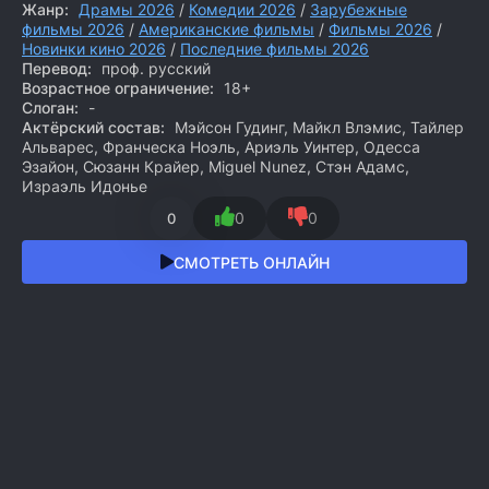
Жанр:
Драмы 2026
/
Комедии 2026
/
Зарубежные
фильмы 2026
/
Американские фильмы
/
Фильмы 2026
/
Новинки кино 2026
/
Последние фильмы 2026
Перевод:
проф. русский
Возрастное ограничение:
18+
Слоган:
-
Актёрский состав:
Мэйсон Гудинг, Майкл Влэмис, Тайлер
Альварес, Франческа Ноэль, Ариэль Уинтер, Одесса
Эзайон, Сюзанн Крайер, Miguel Nunez, Стэн Адамс,
Израэль Идонье
0
0
0
СМОТРЕТЬ ОНЛАЙН