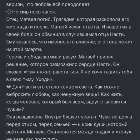
верили, что любовь всё преодолеет.
💥 Но мир посыпался.
Отец Матвея погиб. Трагедия, которая расколола его
мир на до и после. Матвей искал ответы. И нашёл их в
своей боли: он обвинил в случившемся отца Насти.
Ему казалось, что именно его влияние, его тень лежит
на этой смерти.
Горечь и обида затмили разум. Матвей принял
решение, которое размозжило сердце Насти. Он
сказал: «Нам нужно расстаться. Я не хочу тащить тебя
в свою тьму. Уходи».
💔 Для Насти это стало концом света. Как можно
выбросить любовь, как ненужную вещь? Как жить,
когда человек, который был всем, вдруг становится
чужим?
Она раздавлена. Внутри бушует ураган. Чувство долга
перед отцом, перед семьёй — и крик души, который
рвётся к Матвею. Она мечется между «надо» и «хочу»,
не зная, как поступить.