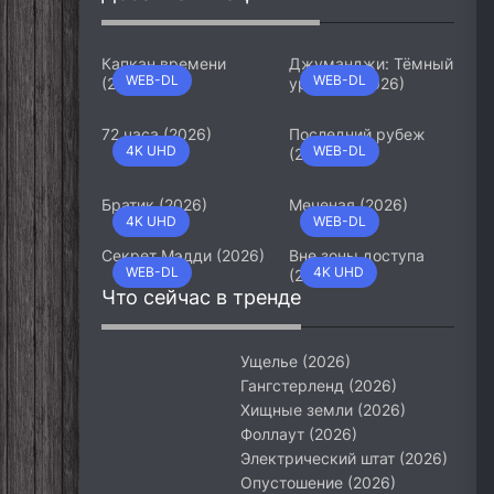
Капкан времени
Джуманджи: Тёмный
WEB-DL
WEB-DL
(2026)
уровень (2026)
72 часа (2026)
Последний рубеж
4K UHD
WEB-DL
(2026)
Братик (2026)
Меченая (2026)
4K UHD
WEB-DL
Секрет Мэдди (2026)
Вне зоны доступа
WEB-DL
4K UHD
(2026)
Что сейчас в тренде
Ущелье (2026)
Гангстерленд (2026)
Хищные земли (2026)
Фоллаут (2026)
Электрический штат (2026)
Опустошение (2026)