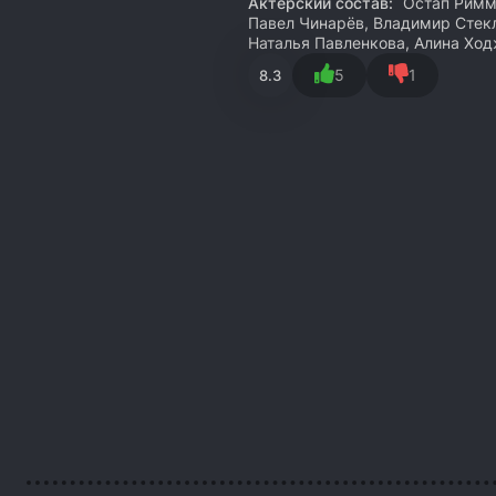
Актёрский состав:
Остап Римме
Павел Чинарёв, Владимир Стекл
Наталья Павленкова, Алина Хо
5
1
8.3