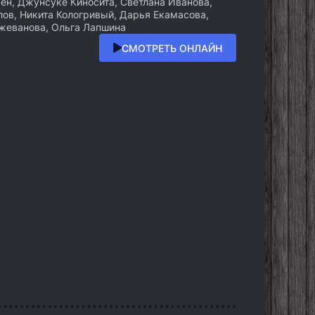
н, Джунсуке Киносита, Светлана Иванова,
ов, Никита Кологривый, Дарья Екамасова,
джеванова, Ольга Лапшина
СМОТРЕТЬ ОНЛАЙН