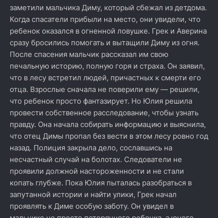
заметили мальчика Диму, который сбежал из детдома.
Когда спасатели прибыли на место, они увидели, что
ребенок оказался в огненной ловушке. Грек и Аверина
сразу бросились помогать и вытащили Диму из огня.
После спасения мальчик рассказал им свою
печальную историю, полную горя и страха. Он заявил,
что в лесу встретил людей, причастных к смерти его
отца. Взрослые сначала не поверили ему — решили,
что ребенок просто фантазирует. Но Юлия решила
провести собственное расследование, чтобы узнать
правду. Она начала собирать информацию и выяснила,
что отец Димы пропал без вести в этом лесу ровно год
назад. Полиция закрыла дело, сославшись на
несчастный случай на болотах. Следователи не
проявили должной настороженности и не стали
копать глубже. Пока Юлия пыталась разобраться в
запутанной истории и найти улики, Грек начал
проявлять к Диме особую заботу. Он увидел в
мальчике не просто потерянного ребенка, а юного