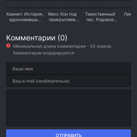
Хамнет: История,
Мисс Хон под
Таинственный
Лики 
вдохновившая
прикрытием
лес. Родовое
(2
«Гамлета» (2026)
(2026)
проклятие (2026)
Комментарии (0)
Минимальная длина комментария - 50 знаков.
Комментарии модерируются
ОТПРАВИТЬ