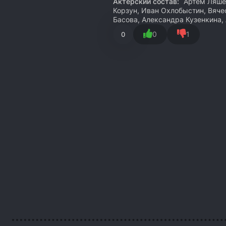
Актёрский состав:
Артем Ляшен
Корзун, Иван Охлобыстин, Вяче
Басова, Александра Кузенкина,
0
1
0