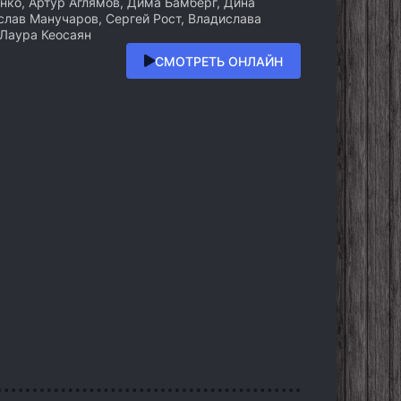
ко, Артур Аглямов, Дима Бамберг, Дина
слав Манучаров, Сергей Рост, Владислава
 Лаура Кеосаян
СМОТРЕТЬ ОНЛАЙН