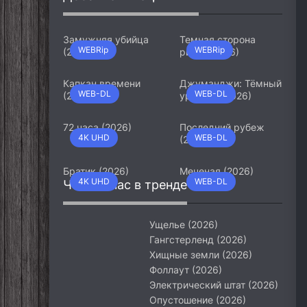
Замужняя убийца
Темная сторона
WEBRip
WEBRip
(2026)
ринга (2026)
Капкан времени
Джуманджи: Тёмный
WEB-DL
WEB-DL
(2026)
уровень (2026)
72 часа (2026)
Последний рубеж
4K UHD
WEB-DL
(2026)
Братик (2026)
Меченая (2026)
4K UHD
WEB-DL
Что сейчас в тренде
Ущелье (2026)
Гангстерленд (2026)
Хищные земли (2026)
Фоллаут (2026)
Электрический штат (2026)
Опустошение (2026)