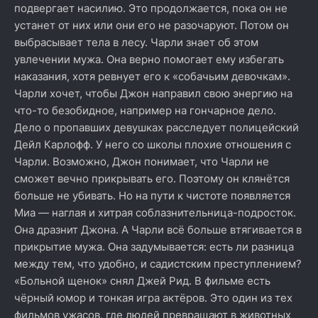
подвергает насилию. Это продолжается, пока он не
устанет от них или они его не разочаруют. Потом он
выбрасывает тела в лесу. Чарли знает об этом
увлечении мужа. Она верно помогает ему избегать
наказания, хотя ревнует его к «собачьим девочкам».
Чарли хочет, чтобы Джон направил свою энергию на
что-то безобидное, например на гончарное дело.
Дело о пропавших девушках расследует полицейский
Дейл Карлофф. У него со школы плохие отношения с
Чарли. Возможно, Джон понимает, что Чарли не
сможет вечно прикрывать его. Поэтому он клянётся
больше не убивать. Но на пути к чистоте появляется
Миа — наглая и хитрая соблазнительница-подросток.
Она дразнит Джона. А Чарли всё больше втягивается в
прикрытие мужа. Она задумывается: есть ли разница
между тем, что удобно, и садистским преступлением?
«Больной щенок» снял Джей Рид. В фильме есть
чёрный юмор и тонкая игра актёров. Это один из тех
фильмов ужасов, где людей превращают в животных