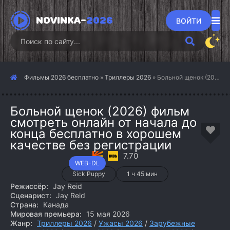
NOVINKA-
2026
ВОЙТИ
Фильмы 2026 бесплатно
»
Триллеры 2026
» Больной щенок (2026)
Больной щенок (2026) фильм
смотреть онлайн от начала до
конца бесплатно в хорошем
качестве без регистрации
7.70
WEB-DL
Sick Puppy
1 ч 45 мин
Режиссёр:
Jay Reid
Сценарист:
Jay Reid
Страна:
Канада
Мировая премьера:
15 мая 2026
Жанр:
Триллеры 2026
/
Ужасы 2026
/
Зарубежные