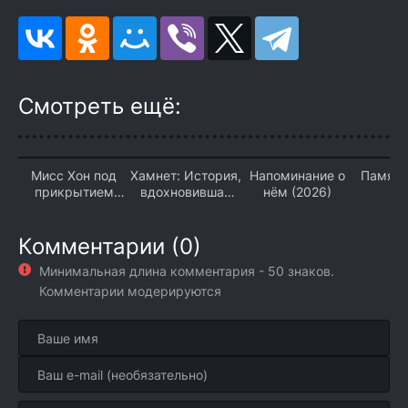
Смотреть ещё:
Мисс Хон под
Хамнет: История,
Напоминание о
Память
прикрытием
вдохновившая
нём (2026)
(2
(2026)
«Гамлета» (2026)
Комментарии (0)
Минимальная длина комментария - 50 знаков.
Комментарии модерируются