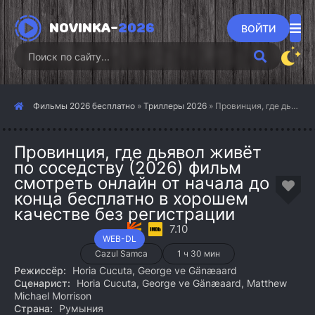
NOVINKA-
2026
ВОЙТИ
Фильмы 2026 бесплатно
»
Триллеры 2026
» Провинция, где дьявол живёт по соседству (2026)
Провинция, где дьявол живёт
по соседству (2026) фильм
смотреть онлайн от начала до
конца бесплатно в хорошем
качестве без регистрации
7.10
WEB-DL
Cazul Samca
1 ч 30 мин
Режиссёр:
Horia Cucuta, George ve Gänæaard
Сценарист:
Horia Cucuta, George ve Gänæaard, Matthew
Michael Morrison
Страна:
Румыния