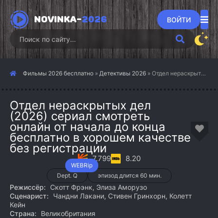
NOVINKA-
2026
ВОЙТИ
Фильмы 2026 бесплатно
»
Детективы 2026
» Отдел нераскрытых дел (2026)
Отдел нераскрытых дел
(2026) сериал смотреть
онлайн от начала до конца
бесплатно в хорошем качестве
без регистрации
7.799
8.20
WEBRip
Dept. Q
эпизод длится 60 мин.
Режиссёр:
Скотт Фрэнк, Элиза Аморузо
Сценарист:
Чандни Лакани, Стивен Гринхорн, Колетт
Кейн
Страна:
Великобритания