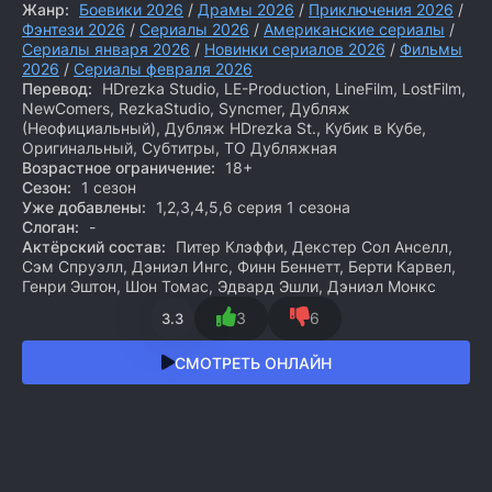
Жанр:
Боевики 2026
/
Драмы 2026
/
Приключения 2026
/
Фэнтези 2026
/
Сериалы 2026
/
Американские сериалы
/
Сериалы января 2026
/
Новинки сериалов 2026
/
Фильмы
2026
/
Сериалы февраля 2026
Перевод:
HDrezka Studio, LE-Production, LineFilm, LostFilm,
NewComers, RezkaStudio, Syncmer, Дубляж
(Неофициальный), Дубляж HDrezka St., Кубик в Кубе,
Оригинальный, Субтитры, ТО Дубляжная
Возрастное ограничение:
18+
Сезон:
1 сезон
Уже добавлены:
1,2,3,4,5,6 серия 1 сезона
Слоган:
-
Актёрский состав:
Питер Клэффи, Декстер Сол Анселл,
Сэм Спруэлл, Дэниэл Ингс, Финн Беннетт, Берти Карвел,
Генри Эштон, Шон Томас, Эдвард Эшли, Дэниэл Монкс
3
6
3.3
СМОТРЕТЬ ОНЛАЙН