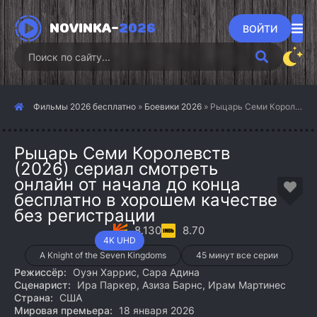
NOVINKA-
2026
ВОЙТИ
Фильмы 2026 бесплатно
»
Боевики 2026
» Рыцарь Семи Королевств (2026)
Рыцарь Семи Королевств
(2026) сериал смотреть
онлайн от начала до конца
бесплатно в хорошем качестве
без регистрации
8.130
8.70
4K UHD
A Knight of the Seven Kingdoms
45 минут все серии
Режиссёр:
Оуэн Харрис, Сара Адина
Сценарист:
Ира Паркер, Азиза Барнс, Ирам Мартинес
Страна:
США
Мировая премьера:
18 января 2026