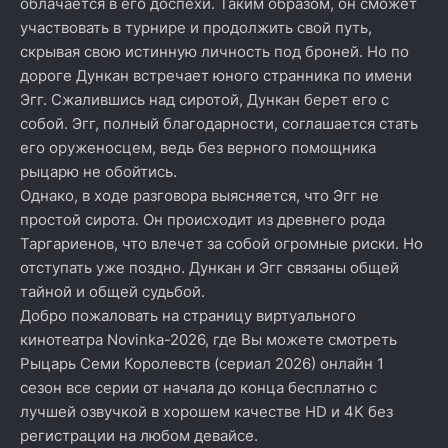
облачается в его доспехи. Таким образом, он сможет
участвовать в турнире и продолжить свой путь,
скрывая свою истинную личность под броней. Но по
дороге Дункан встречает юного странника по имени
Эгг. Сжалившись над сиротой, Дункан берет его с
собой. Эгг, полный благодарности, соглашается стать
его оруженосцем, ведь без верного помощника
рыцарю не обойтись.
Однако, в ходе разговора выясняется, что Эгг не
простой сирота. Он происходит из древнего рода
Таргариенов, что влечет за собой огромные риски. Но
отступать уже поздно. Дункан и Эгг связаны общей
тайной и общей судьбой.
Добро пожаловать на страницу виртуального
кинотеатра Novinka-2026, где Вы можете смотреть
Рыцарь Семи Королевств (сериал 2026) онлайн 1
сезон все серии от начала до конца бесплатно с
лучшей озвучкой в хорошем качестве HD и 4K без
регистрации на любом девайсе.