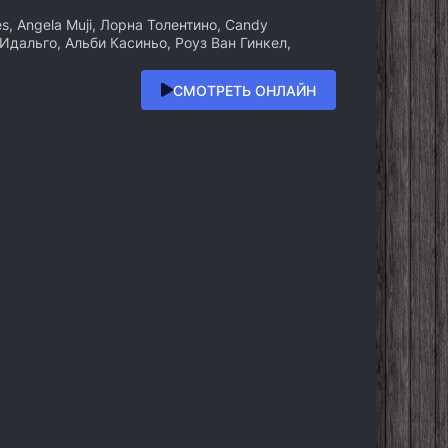
s, Angela Muji, Лорна Толентино, Candy
 Идальго, Альби Касиньо, Роуз Ван Гинкел,
СМОТРЕТЬ ОНЛАЙН