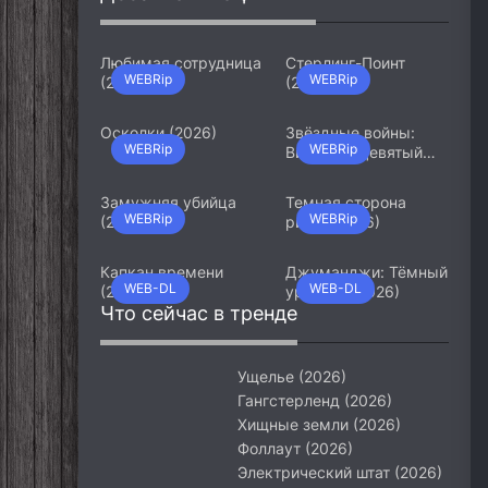
Любимая сотрудница
Стерлинг-Поинт
WEBRip
WEBRip
(2026)
(2026)
Осколки (2026)
Звёздные войны:
WEBRip
WEBRip
Видения. Девятый
джедай (2026)
Замужняя убийца
Темная сторона
WEBRip
WEBRip
(2026)
ринга (2026)
Капкан времени
Джуманджи: Тёмный
WEB-DL
WEB-DL
(2026)
уровень (2026)
Что сейчас в тренде
Ущелье (2026)
Гангстерленд (2026)
Хищные земли (2026)
Фоллаут (2026)
Электрический штат (2026)