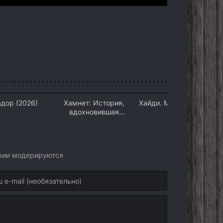
дор (2026)
Хамнет: История,
Хайди. Моя хитрая рысь
вдохновившая
(2026)
«Гамлета» (2026)
арии модерируются