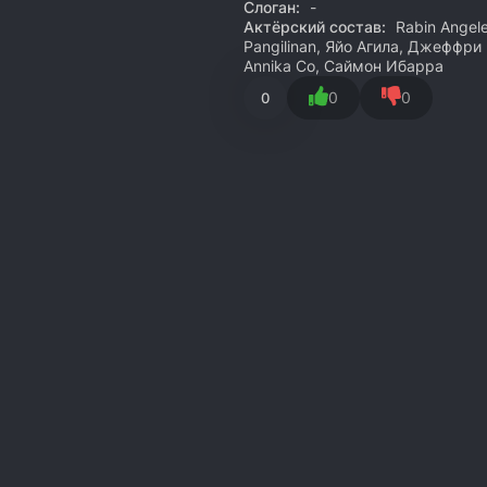
Слоган:
-
Актёрский состав:
Rabin Angele
Pangilinan, Яйо Агила, Джеффри
Annika Co, Саймон Ибарра
0
0
0