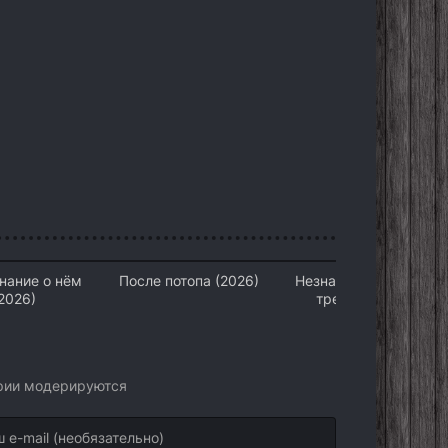
нание о нём
После потопа (2026)
Незнакомцы: Часть
2026)
третья (2026)
арии модерируются