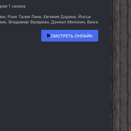
ерия 1 сезона
и, Ронн Талия Линн, Евгения Додина, Йосси
вин, Владимир Фридман, Дэниэл Менохин, Важа
СМОТРЕТЬ ОНЛАЙН