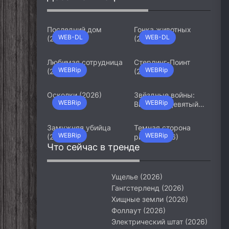
Последний дом
Гонка животных
WEB-DL
WEB-DL
(2026)
(2026)
Любимая сотрудница
Стерлинг-Поинт
WEBRip
WEBRip
(2026)
(2026)
Осколки (2026)
Звёздные войны:
WEBRip
WEBRip
Видения. Девятый
джедай (2026)
Замужняя убийца
Темная сторона
WEBRip
WEBRip
(2026)
ринга (2026)
Что сейчас в тренде
Ущелье (2026)
Гангстерленд (2026)
Хищные земли (2026)
Фоллаут (2026)
Электрический штат (2026)