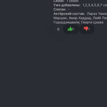
Сезон:
1 сезон
Уже добавлены:
1,2,3,4,5,6,7 с
Слоган:
-
Актёрский состав:
Лираз Чамам
Маршак, Амир Хаддад, Лейб Ле
Годердзишвили, Гиорги Цаава
0
1
0