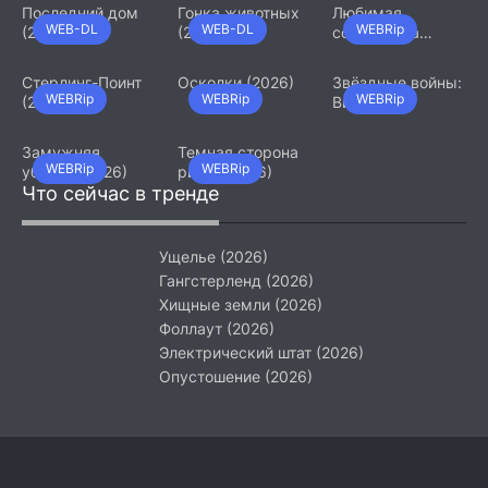
Последний дом
Гонка животных
Любимая
WEB-DL
WEB-DL
WEBRip
(2026)
(2026)
сотрудница
(2026)
Стерлинг-Поинт
Осколки (2026)
Звёздные войны:
WEBRip
WEBRip
WEBRip
(2026)
Видения.
Девятый джедай
(2026)
Замужняя
Темная сторона
WEBRip
WEBRip
убийца (2026)
ринга (2026)
Что сейчас в тренде
Ущелье (2026)
Гангстерленд (2026)
Хищные земли (2026)
Фоллаут (2026)
Электрический штат (2026)
Опустошение (2026)