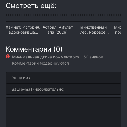
Смотреть ещё:
Хамнет: История,
Астрал. Амулет
Таинственный
Мисс 
вдохновившая
зла (2026)
лес. Родовое
прик
«Гамлета» (2026)
проклятие (2026)
(2
Комментарии (0)
Минимальная длина комментария - 50 знаков.
Комментарии модерируются