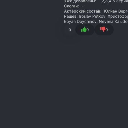
Уже добавлены:
1,2,3,4,5 серия
Слоган:
-
Актёрский состав:
Юлиан Вергов
Рашев, Iroslav Petkov, Христоф
Boyan Doychinov, Nevena Kaludo
0
0
0