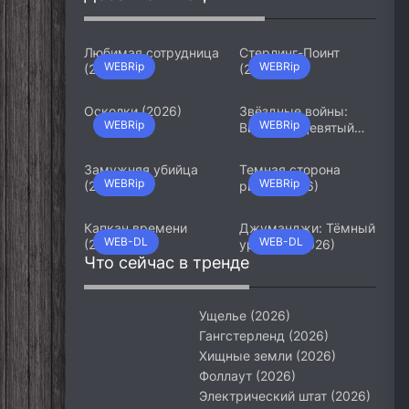
Любимая сотрудница
Стерлинг-Поинт
WEBRip
WEBRip
(2026)
(2026)
Осколки (2026)
Звёздные войны:
WEBRip
WEBRip
Видения. Девятый
джедай (2026)
Замужняя убийца
Темная сторона
WEBRip
WEBRip
(2026)
ринга (2026)
Капкан времени
Джуманджи: Тёмный
WEB-DL
WEB-DL
(2026)
уровень (2026)
Что сейчас в тренде
Ущелье (2026)
Гангстерленд (2026)
Хищные земли (2026)
Фоллаут (2026)
Электрический штат (2026)