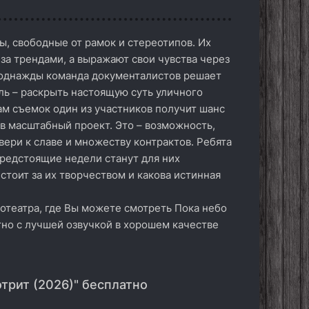
ы, свободные от рамок и стереотипов. Их
 за трендами, а выражают свои чувства через
и однажды команда документалистов решает
ль – раскрыть настоящую суть уличного
гам съемок один из участников получит шанс
 в масштабный проект. Это – возможность,
вери к славе и множеству контрактов. Ребята
предстоящие недели станут для них
стоит за их творчеством и какова истинная
отеатра, где Вы можете смотреть Пока небо
тно с лучшей озвучкой в хорошем качестве
трит (2026)" бесплатно