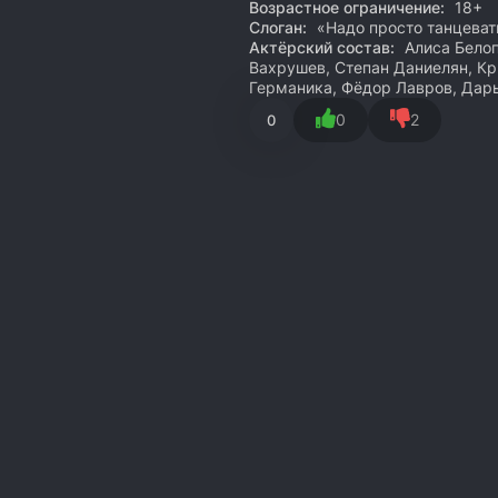
Возрастное ограничение:
18+
Слоган:
«Надо просто танцеват
Актёрский состав:
Алиса Белоп
Вахрушев, Степан Даниелян, Кр
Германика, Фёдор Лавров, Дар
0
2
0