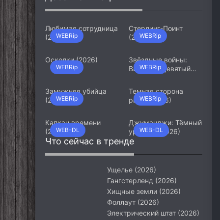
Любимая сотрудница
Стерлинг-Поинт
WEBRip
WEBRip
(2026)
(2026)
Осколки (2026)
Звёздные войны:
WEBRip
WEBRip
Видения. Девятый
джедай (2026)
Замужняя убийца
Темная сторона
WEBRip
WEBRip
(2026)
ринга (2026)
Капкан времени
Джуманджи: Тёмный
WEB-DL
WEB-DL
(2026)
уровень (2026)
Что сейчас в тренде
Ущелье (2026)
Гангстерленд (2026)
Хищные земли (2026)
Фоллаут (2026)
Электрический штат (2026)