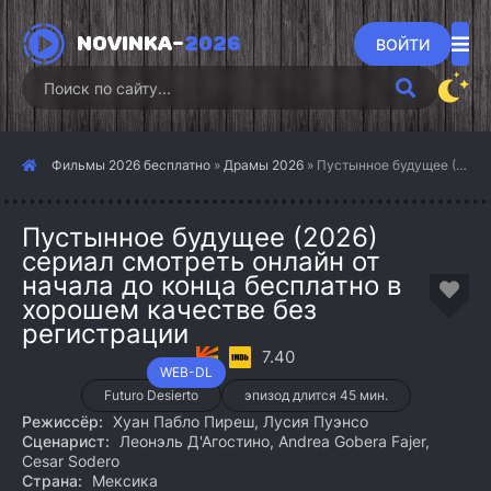
NOVINKA-
2026
ВОЙТИ
Фильмы 2026 бесплатно
»
Драмы 2026
» Пустынное будущее (2026)
Пустынное будущее (2026)
сериал смотреть онлайн от
начала до конца бесплатно в
хорошем качестве без
регистрации
7.40
WEB-DL
Futuro Desierto
эпизод длится 45 мин.
Режиссёр:
Хуан Пабло Пиреш, Лусия Пуэнсо
Сценарист:
Леонэль Д'Агостино, Andrea Gobera Fajer,
Cesar Sodero
Страна:
Мексика