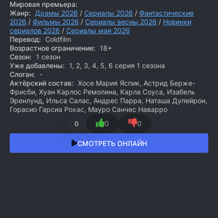
Мировая премьера:
Жанр:
Драмы 2026
/
Сериалы 2026
/
Фантастические
2026
/
Фильмы 2026
/
Сериалы весны 2026
/
Новинки
сериалов 2026
/
Сериалы мая 2026
Перевод:
Coldfilm
Возрастное ограничение:
18+
Сезон:
1 сезон
Уже добавлены:
1, 2, 3, 4, 5, 6 серия 1 сезона
Слоган:
-
Актёрский состав:
Хосе Мария Яспик, Астрид Берже-
Фрисби, Хуан Карлос Ремолина, Карла Соуса, Изабель
Эренлунд, Ильса Салас, Андрес Парра, Наташа Дупейрон,
Горасио Гарсиа Рохас, Мауро Санчес Наварро
0
0
0
СМОТРЕТЬ ОНЛАЙН