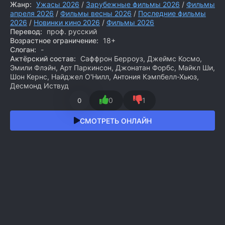
Жанр:
Ужасы 2026
/
Зарубежные фильмы 2026
/
Фильмы
апреля 2026
/
Фильмы весны 2026
/
Последние фильмы
2026
/
Новинки кино 2026
/
Фильмы 2026
Перевод:
проф. русский
Возрастное ограничение:
18+
Слоган:
-
Актёрский состав:
Саффрон Берроуз, Джеймс Космо,
Эмили Флэйн, Арт Паркинсон, Джонатан Форбс, Майкл Ши,
Шон Кернс, Найджел О'Нилл, Антония Кэмпбелл-Хьюз,
Десмонд Иствуд
0
1
0
СМОТРЕТЬ ОНЛАЙН