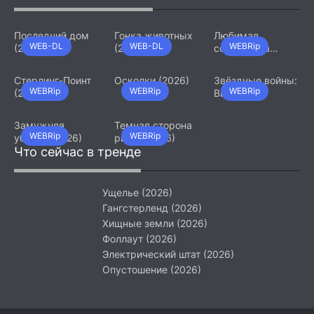
(2026)
Последний дом
Гонка животных
Любимая
WEB-DL
WEB-DL
WEBRip
(2026)
(2026)
сотрудница
(2026)
Стерлинг-Поинт
Осколки (2026)
Звёздные войны:
WEBRip
WEBRip
WEBRip
(2026)
Видения.
Девятый джедай
(2026)
Замужняя
Темная сторона
WEBRip
WEBRip
убийца (2026)
ринга (2026)
Что сейчас в тренде
Ущелье (2026)
Гангстерленд (2026)
Хищные земли (2026)
Фоллаут (2026)
Электрический штат (2026)
Опустошение (2026)