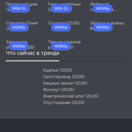
Последний дом
Гонка животных
Любимая
WEB-DL
WEB-DL
WEBRip
(2026)
(2026)
сотрудница
(2026)
Стерлинг-Поинт
Осколки (2026)
Звёздные войны:
WEBRip
WEBRip
WEBRip
(2026)
Видения.
Девятый джедай
(2026)
Замужняя
Темная сторона
WEBRip
WEBRip
убийца (2026)
ринга (2026)
Что сейчас в тренде
Ущелье (2026)
Гангстерленд (2026)
Хищные земли (2026)
Фоллаут (2026)
Электрический штат (2026)
Опустошение (2026)