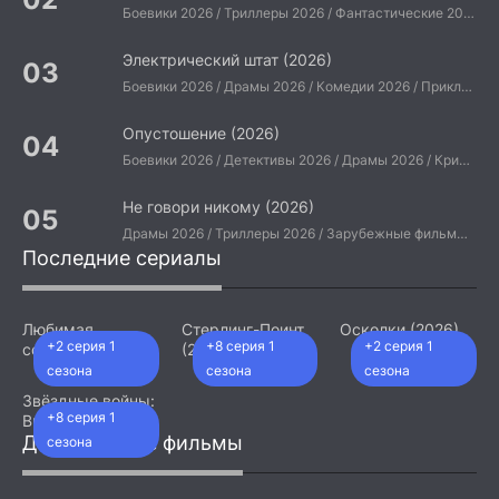
Боевики 2026 / Триллеры 2026 / Фантастические 2026 / Зарубежные фильмы 2026 / Американские фильмы / Фильмы 2026
Электрический штат (2026)
Боевики 2026 / Драмы 2026 / Комедии 2026 / Приключения 2026 / Фантастические 2026 / Зарубежные фильмы 2026 / Американские фильмы / Фильмы 2026
Опустошение (2026)
Боевики 2026 / Детективы 2026 / Драмы 2026 / Криминальные фильмы 2026 / Триллеры 2026 / Зарубежные фильмы 2026 / Американские фильмы / Фильмы 2026
Не говори никому (2026)
Драмы 2026 / Триллеры 2026 / Зарубежные фильмы 2026 / Американские фильмы / Фильмы 2026
Последние сериалы
Любимая
Стерлинг-Поинт
Осколки (2026)
+2 серия 1
+8 серия 1
+2 серия 1
сотрудница
(2026)
(2026)
сезона
сезона
сезона
Звёздные войны:
+8 серия 1
Видения.
Девятый джедай
Добавленные фильмы
сезона
(2026)