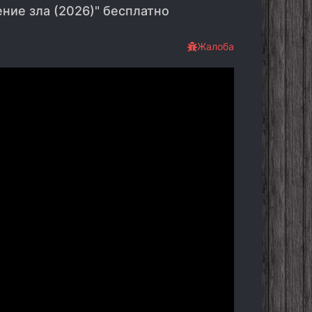
ние зла (2026)" бесплатно
Жалоба