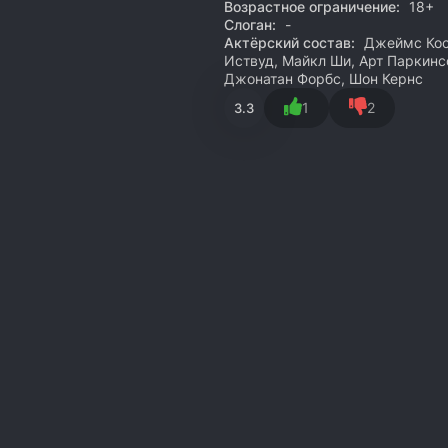
Возрастное ограничение:
18+
Слоган:
-
Актёрский состав:
Джеймс Косм
Иствуд, Майкл Ши, Арт Паркинс
Джонатан Форбс, Шон Кернс
1
2
3.3