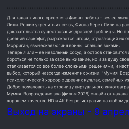
Для талантливого археолога Фионы работа – вся ее жизнь
Лили. Решив укрепить их связь, Фиона берет Лили на ра
доказательства существования древней гробницы. Но по
древний саркофаг, разражается шторм, отрезающий их о
Морриган, языческая богиня войны, спавшая веками.
Теперь Лили – ее невольный сосуд, а остров становится
бороться не только за свое выживание, но и за душу св
сталкивается со все более сложными решениями, и наст
выбор, который навсегда изменит их жизни. "Мумия. Воз
психологический хоррор о древних культах, семейных уз
Добро пожаловать на страницу виртуального кинотеатра
Мумия. Возрождение зла (фильм 2026) онлайн от начала 
хорошем качестве HD и 4K без регистрации на любом де
Выход на экраны - 9 апрел