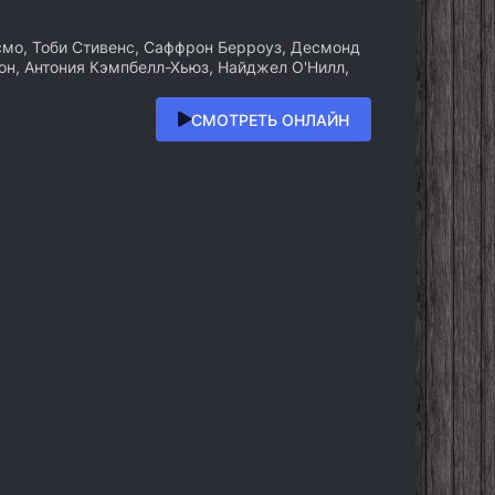
о, Тоби Стивенс, Саффрон Берроуз, Десмонд
он, Антония Кэмпбелл-Хьюз, Найджел О'Нилл,
СМОТРЕТЬ ОНЛАЙН