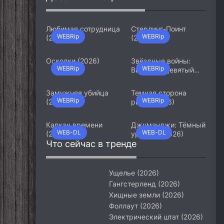
Любимая сотрудница
Стерлинг-Поинт
WEBRip
WEBRip
(2026)
(2026)
Осколки (2026)
Звёздные войны:
WEBRip
WEBRip
Видения. Девятый
джедай (2026)
Замужняя убийца
Темная сторона
WEBRip
WEBRip
(2026)
ринга (2026)
Капкан времени
Джуманджи: Тёмный
WEB-DL
WEB-DL
(2026)
уровень (2026)
Что сейчас в тренде
Ущелье (2026)
Гангстерленд (2026)
Хищные земли (2026)
Фоллаут (2026)
Электрический штат (2026)