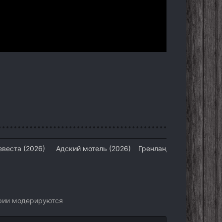
евеста (2026)
Адский мотель (2026)
Гренландия 2: Миграция
(2026)
арии модерируются