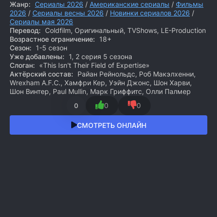
Жанр:
Сериалы 2026
/
Американские сериалы
/
Фильмы
2026
/
Сериалы весны 2026
/
Новинки сериалов 2026
/
Сериалы мая 2026
Перевод:
Coldfilm, Оригинальный, TVShows, LE-Production
Возрастное ограничение:
18+
Сезон:
1-5 сезон
Уже добавлены:
1, 2 серия 5 сезона
Слоган:
«This Isn't Their Field of Expertise»
Актёрский состав:
Райан Рейнольдс, Роб Макэлхенни,
Wrexham A.F.C., Хамфри Кер, Уэйн Джонс, Шон Харви,
Шон Винтер, Paul Mullin, Марк Гриффитс, Олли Палмер
0
0
0
СМОТРЕТЬ ОНЛАЙН