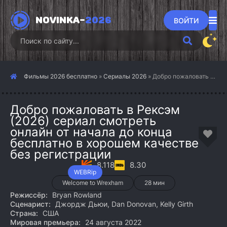
NOVINKA-
2026
ВОЙТИ
Фильмы 2026 бесплатно
»
Сериалы 2026
» Добро пожаловать в Рексэм (2026)
Добро пожаловать в Рексэм
(2026) сериал смотреть
онлайн от начала до конца
бесплатно в хорошем качестве
без регистрации
8.118
8.30
WEBRip
Welcome to Wrexham
28 мин
Режиссёр:
Bryan Rowland
Сценарист:
Джордж Дьюи, Dan Donovan, Kelly Girth
Страна:
США
Мировая премьера:
24 августа 2022