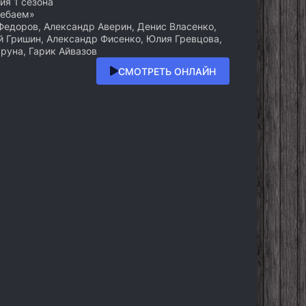
рия 1 сезона
ребаем»
едоров, Александр Аверин, Денис Власенко,
й Гришин, Александр Фисенко, Юлия Гревцова,
аруна, Гарик Айвазов
СМОТРЕТЬ ОНЛАЙН