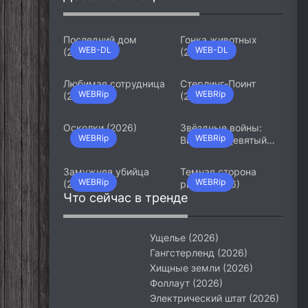
Последний дом
Гонка животных
WEB-DL
WEB-DL
(2026)
(2026)
Любимая сотрудница
Стерлинг-Поинт
WEBRip
WEBRip
(2026)
(2026)
Осколки (2026)
Звёздные войны:
WEBRip
WEBRip
Видения. Девятый
джедай (2026)
Замужняя убийца
Темная сторона
WEBRip
WEBRip
(2026)
ринга (2026)
Что сейчас в тренде
Ущелье (2026)
Гангстерленд (2026)
Хищные земли (2026)
Фоллаут (2026)
Электрический штат (2026)