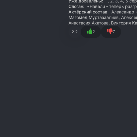
Уже добавлены:
1, 2, 3, 4, 5 се
Слоган:
«Навели - теперь разг
Актёрский состав:
Александр Ф
Магомед Муртазаалиев, Алексе
Анастасия Акатова, Виктория К
2
7
2.2