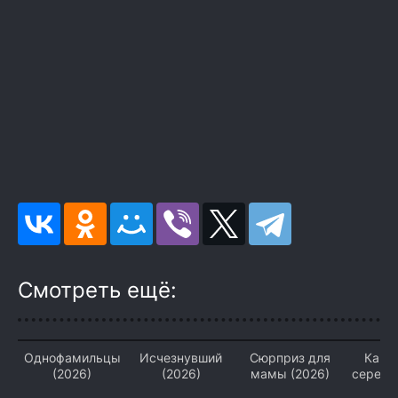
Смотреть ещё:
Однофамильцы
Исчезнувший
Сюрприз для
Кани
(2026)
(2026)
мамы (2026)
середи
(2