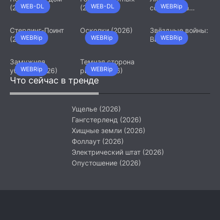
WEB-DL
WEB-DL
WEBRip
(2026)
(2026)
сотрудница
(2026)
Стерлинг-Поинт
Осколки (2026)
Звёздные войны:
WEBRip
WEBRip
WEBRip
(2026)
Видения.
Девятый джедай
(2026)
Замужняя
Темная сторона
WEBRip
WEBRip
убийца (2026)
ринга (2026)
Что сейчас в тренде
Ущелье (2026)
Гангстерленд (2026)
Хищные земли (2026)
Фоллаут (2026)
Электрический штат (2026)
Опустошение (2026)