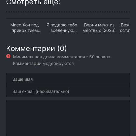
Смотреть ещё:
Мисс Хон под
Я подарю тебе
Верни меня из
Бежать
прикрытием
вселенную
мёртвых (2026)
остатьс
(2026)
(2026)
Комментарии (0)
Минимальная длина комментария - 50 знаков.
Комментарии модерируются