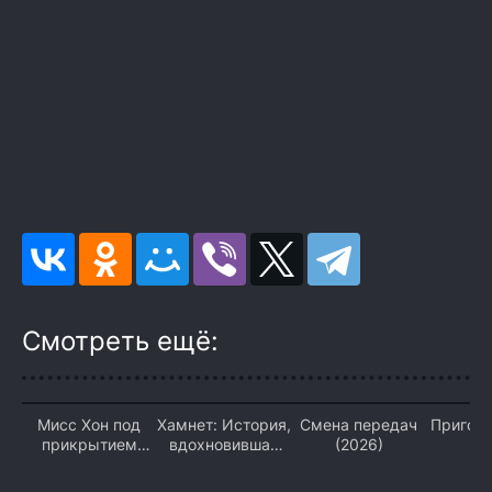
Смотреть ещё:
Мисс Хон под
Хамнет: История,
Смена передач
Пригово
прикрытием
вдохновившая
(2026)
(2026)
«Гамлета» (2026)