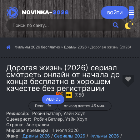
NOVINKA-
2026
ВОЙТИ
Фильмы 2026 бесплатно
»
Драмы 2026
» Дорогая жизнь (2026)
Дорогая жизнь (2026) сериал
смотреть онлайн от начала до
конца бесплатно в хорошем
качестве без регистрации
7.50
WEB-DL
Dear Life
эпизод длится 45 мин.
Режиссёр:
Робин Батлер, Уэйн Хоуп
Сценарист:
Робин Батлер, Уэйн Хоуп
Страна:
Австралия
Мировая премьера:
1 июля 2026
Жанр:
Драмы 2026
/
Сериалы 2026
/
Фильмы 2026
/