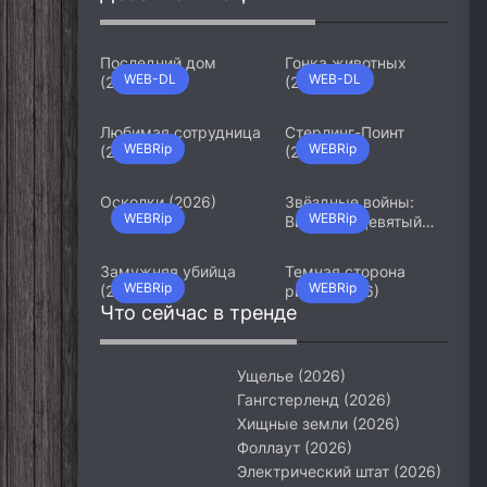
Последний дом
Гонка животных
WEB-DL
WEB-DL
(2026)
(2026)
Любимая сотрудница
Стерлинг-Поинт
WEBRip
WEBRip
(2026)
(2026)
Осколки (2026)
Звёздные войны:
WEBRip
WEBRip
Видения. Девятый
джедай (2026)
Замужняя убийца
Темная сторона
WEBRip
WEBRip
(2026)
ринга (2026)
Что сейчас в тренде
Ущелье (2026)
Гангстерленд (2026)
Хищные земли (2026)
Фоллаут (2026)
Электрический штат (2026)