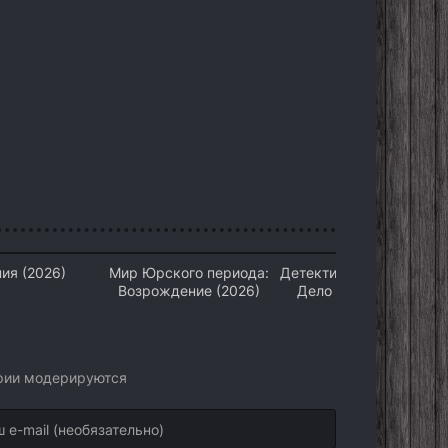
ия (2026)
Мир Юрского периода:
Детектив на все руки 4.
Возрождение (2026)
Дело о потерянном
счастье (2026)
арии модерируются