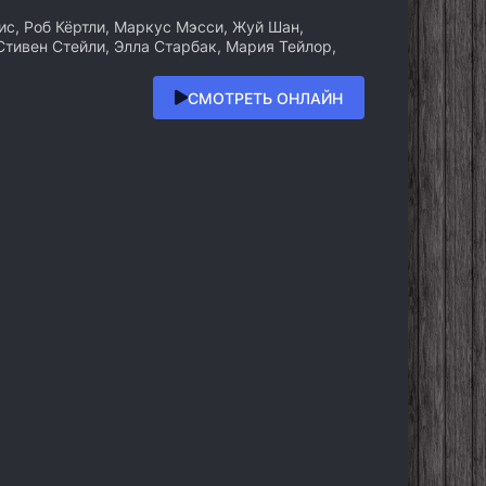
с, Роб Кёртли, Маркус Мэсси, Жуй Шан,
 Стивен Стейли, Элла Старбак, Мария Тейлор,
СМОТРЕТЬ ОНЛАЙН