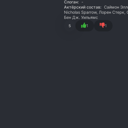
Слоган:
-
Актёрский состав:
Саймон Элли
Nicholas Sparrow, Лорен Стерк,
Бен Дж. Уильямс
1
1
5