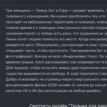
Три женщины — Лиана, Бет и Сара — решают выяснить, ч
тюремного учреждения. Им нужно разоблачить тех, кто 
проходят на заброшенную территорию в сумерках, осве
планом здания и с помощью электронных ключей открыв
слежения гаснет, и теперь есть риск, что охранники их 
Лиана хочет скорее покинуть это место. Когда она выбир
раздаются шаги. Обернувшись, она приходит в ужас: гро
открывает пасть, чтобы проглотить. Тем временем Бет и
фотографируют. Вскоре их всех обнаруживает Хилл. Он х
администрации. Хилл рассказывает, как осваиваются те
ДНК ящеров, чтобы получить живых доисторических мон
существа вырываются на свободу. В ходе перепалки Сара
Добро пожаловать на страницу нашего виртуального ки
для динозавров (фильм 2026) онлайн от начала до конца
качестве HD и 4K без регистрации на любом девайсе.
Смотреть онлайн "Тюрьма для дино