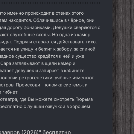
то именно происходит в стенах этого
там находится. Облачившись в чёрное, они
щая дорогу фонариками. Девушки сверяются с
ают служебные входы. Но одна из камер
увидят. Подруги стараются действовать тихо.
ается на улицу и бежит к забору, за спиной
мадное существо крадётся к ней и уже
 Сара заглядывают в щели камер и
ватает девушек и запирает в кабинете
хнологии ретрогенетики: учёные изменяют
стров. Происходит поломка системы, и
 гибнет.
нотеатра, где Вы можете смотреть Тюрьма
 бесплатно с лучшей озвучкой в хорошем
завров (2026)" бесплатно