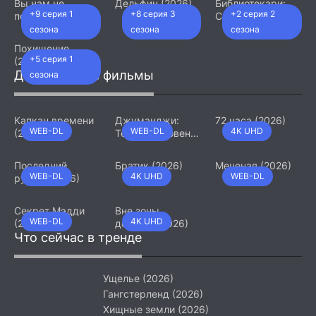
Вы нам не
Дельфин (2026)
Библиотекари:
+9 серия 1
+8 серия 3
+2 серия 2
подходите (2026)
Следующая
глава (2026)
сезона
сезона
сезона
Похищение
+5 серия 1
(2026)
Добавленные фильмы
сезона
Капкан времени
Джуманджи:
72 часа (2026)
WEB-DL
WEB-DL
4K UHD
(2026)
Тёмный уровень
(2026)
Последний
Братик (2026)
Меченая (2026)
WEB-DL
4K UHD
WEB-DL
рубеж (2026)
Секрет Мэдди
Вне зоны
WEB-DL
4K UHD
(2026)
доступа (2026)
Что сейчас в тренде
Ущелье (2026)
Гангстерленд (2026)
Хищные земли (2026)