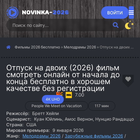
NOVINKA-
2026
ВОЙТИ
Фильмы 2026 бесплатно
»
Мелодрамы 2026
» Отпуск на двоих (2026)
Отпуск на двоих (2026) фильм
смотреть онлайн от начала до
конца бесплатно в хорошем
качестве без регистрации
7.00
4K UHD
People We Meet on Vacation
117 мин
Режиссёр:
Бретт Хейли
Сценарист:
Куан Юйлинь, Амос Вернон, Нунцио Рандаццо
Страна:
США
Мировая премьера:
9 января 2026
Жанр:
Мелодрамы 2026
/
Зарубежные фильмы 2026
/