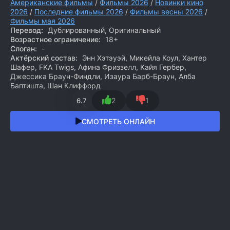
Американские фильмы
/
Фильмы 2026
/
Новинки кино
2026
/
Последние фильмы 2026
/
Фильмы весны 2026
/
Фильмы мая 2026
Перевод:
Дублированный, Оригинальный
Возрастное ограничение:
18+
Слоган:
-
Актёрский состав:
Энн Хэтэуэй, Микейла Коул, Хантер
Шафер, FKA Twigs, Афина Фриззелл, Кайя Гербер,
Джессика Браун-Финдли, Изаура Барб-Браун, Алба
Баптишта, Шан Клиффорд
2
1
6.7
СМОТРЕТЬ ОНЛАЙН