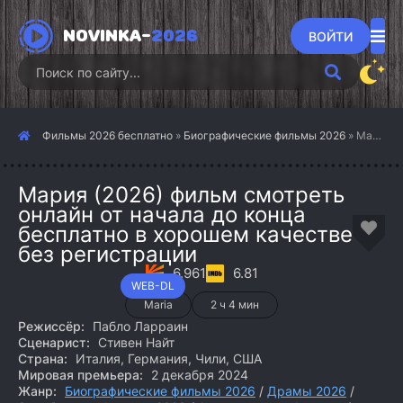
NOVINKA-
2026
ВОЙТИ
Фильмы 2026 бесплатно
»
Биографические фильмы 2026
» Мария (2026)
Мария (2026) фильм смотреть
онлайн от начала до конца
бесплатно в хорошем качестве
без регистрации
6.961
6.81
WEB-DL
Maria
2 ч 4 мин
Режиссёр:
Пабло Ларраин
Сценарист:
Стивен Найт
Страна:
Италия, Германия, Чили, США
Мировая премьера:
2 декабря 2024
Жанр:
Биографические фильмы 2026
/
Драмы 2026
/