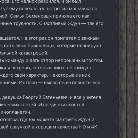
оса. Его челнок разбился, и он был
Тут ему повезло: он встретил мальчика по
мой. Семья Семёновых приняла его как
енные трудности. Счастливый Ждун — так его
ащается. На этот раз он прилетел с важным
я, есть злые пришельцы, которые планируют
бальной катастрофой.
ть команду и дать отпор непрошеным гостям.
ки и встречи, которых никто не ожидал.
ждого свой характер. Некоторые из них
ениями. Их план — высосать из планеты все
 дедушка Георгий Евгеньевич и все учителя
ических гостей. И среди этих гостей
 инопланетян.
отеатра, где Вы можете смотреть Ждун 2
чшей озвучкой в хорошем качестве HD и 4K