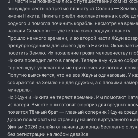
В 1 части мы познакомились с путешественником из косм
вынужден сесть на третью планету от Солнца — Землю. 
имени Никита. Никита привёл инопланетянина к себе до
родного и помогла починить корабль, несмотря на врем
назвали Семёновы — улетел на свою родную планету.
Прошло немного времени, и во второй части Ждун возвр
предупреждением для своего друга Никиты. Оказываетс
посетить Землю. Их появление грозит человечеству гло
Никита проводит лето в лагере. Теперь ему нужно собра
Героев ждут увлекательные приключения: погони, ловуш
Попутно выясняется, что не все Ждуны одинаковые. У ка
собираются на Землю не для дружбы, а с плохими намер
минералы.
Но Ждун и Никита не теряют времени. Им помогают Катя,
из лагеря. Вместе они готовят сюрприз для вредных косм
появится Тёмный брат — главный соперник Ждуна среди
Добро пожаловать на страницу нашего виртуального кин
(фильм 2026) онлайн от начала до конца бесплатно с лу
без регистрации на любом девайсе.