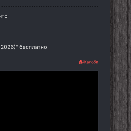
что
(2026)" бесплатно
Жалоба