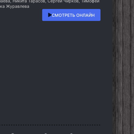
аева, Никита Тарасов, Сергей Чирков, Тимофей
ика Журавлева
СМОТРЕТЬ ОНЛАЙН