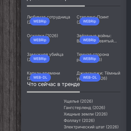
Любимая сотрудница
Стерлинг-Поинт
WEBRip
WEBRip
(2026)
(2026)
Осколки (2026)
Звёздные войны:
WEBRip
WEBRip
Видения. Девятый
джедай (2026)
Замужняя убийца
Темная сторона
WEBRip
WEBRip
(2026)
ринга (2026)
Капкан времени
Джуманджи: Тёмный
WEB-DL
WEB-DL
(2026)
уровень (2026)
Что сейчас в тренде
Ущелье (2026)
Гангстерленд (2026)
Хищные земли (2026)
Фоллаут (2026)
Электрический штат (2026)