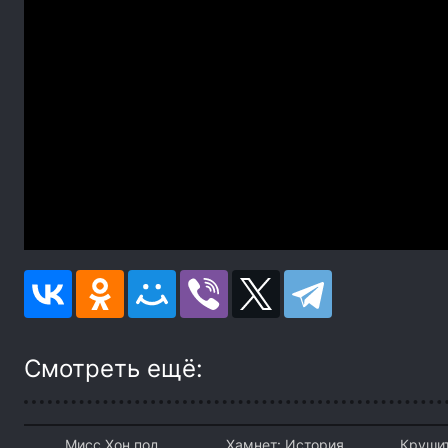
Смотреть ещё:
Мисс Хон под
Хамнет: История,
Крушит