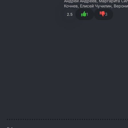
Андрей Андреев, Маргарита Сил
Кочнев, Елисей Чучилин, Верон
1
3
2.5