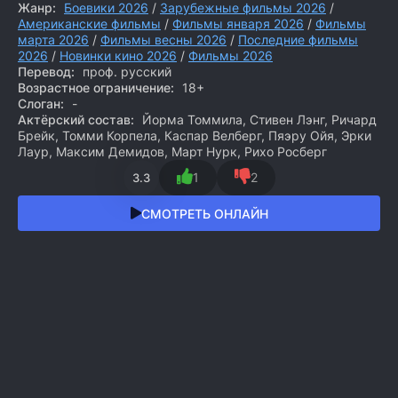
Жанр:
Боевики 2026
/
Зарубежные фильмы 2026
/
Американские фильмы
/
Фильмы января 2026
/
Фильмы
марта 2026
/
Фильмы весны 2026
/
Последние фильмы
2026
/
Новинки кино 2026
/
Фильмы 2026
Перевод:
проф. русский
Возрастное ограничение:
18+
Слоган:
-
Актёрский состав:
Йорма Томмила, Стивен Лэнг, Ричард
Брейк, Томми Корпела, Каспар Велберг, Пяэру Ойя, Эрки
Лаур, Максим Демидов, Март Нурк, Рихо Росберг
1
2
3.3
СМОТРЕТЬ ОНЛАЙН