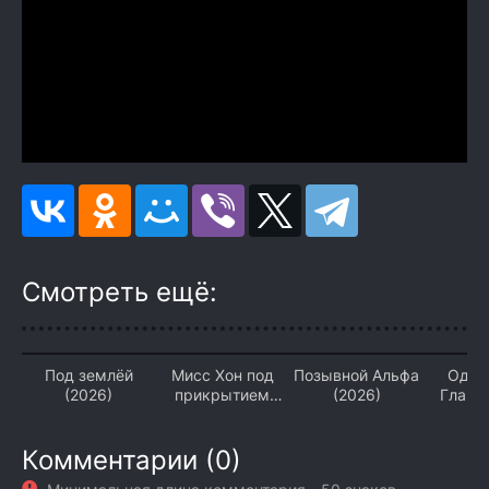
Смотреть ещё:
Под землёй
Мисс Хон под
Позывной Альфа
Одна
(2026)
прикрытием
(2026)
Глава
(2026)
(2
Комментарии (0)