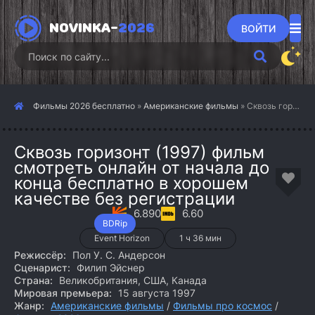
NOVINKA-
2026
ВОЙТИ
Фильмы 2026 бесплатно
»
Американские фильмы
» Сквозь горизонт (1997)
Сквозь горизонт (1997) фильм
смотреть онлайн от начала до
конца бесплатно в хорошем
качестве без регистрации
6.890
6.60
BDRip
Event Horizon
1 ч 36 мин
Режиссёр:
Пол У. С. Андерсон
Сценарист:
Филип Эйснер
Страна:
Великобритания, США, Канада
Мировая премьера:
15 августа 1997
Жанр:
Американские фильмы
/
Фильмы про космос
/