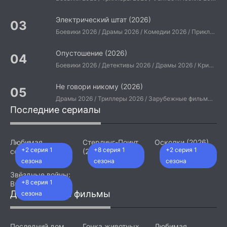
Электрический штат (2026)
Боевики 2026 / Драмы 2026 / Комедии 2026 / Приключения 2026 / Фантастические 2026 / Зарубежные фильмы 2026 / Американские фильмы / Фильмы 2026
Опустошение (2026)
Боевики 2026 / Детективы 2026 / Драмы 2026 / Криминальные фильмы 2026 / Триллеры 2026 / Зарубежные фильмы 2026 / Американские фильмы / Фильмы 2026
Не говори никому (2026)
Драмы 2026 / Триллеры 2026 / Зарубежные фильмы 2026 / Американские фильмы / Фильмы 2026
Последние сериалы
Любимая
Стерлинг-Поинт
Осколки (2026)
+2 серия 1
+8 серия 1
+2 серия 1
сотрудница
(2026)
(2026)
сезона
сезона
сезона
Звёздные войны:
+8 серия 1
Видения.
Девятый джедай
Добавленные фильмы
сезона
(2026)
Последний дом
Гонка животных
Любимая