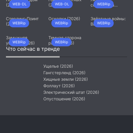
WEB-DL
WEB-DL
WEBRip
(2026)
(2026)
сотрудница
(2026)
Стерлинг-Поинт
Осколки (2026)
Звёздные войны:
WEBRip
WEBRip
WEBRip
(2026)
Видения.
Девятый джедай
(2026)
Замужняя
Темная сторона
WEBRip
WEBRip
убийца (2026)
ринга (2026)
Что сейчас в тренде
Ущелье (2026)
Гангстерленд (2026)
Хищные земли (2026)
Фоллаут (2026)
Электрический штат (2026)
Опустошение (2026)