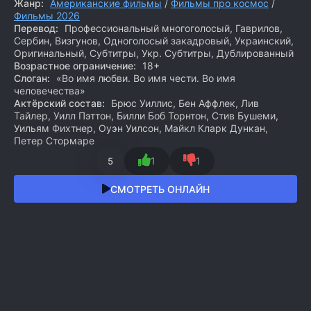
Жанр:
Американские фильмы
/
Фильмы про космос
/
Фильмы 2026
Перевод:
Профессиональный многоголосый, Гаврилов,
Сербин, Визгунов, Одноголосый закадровый, Украинский,
Оригинальный, Субтитры, Укр. Субтитры, Дублированный
Возрастное ограничение:
18+
Слоган:
«Во имя любви. Во имя чести. Во имя
человечества»
Актёрский состав:
Брюс Уиллис, Бен Аффлек, Лив
Тайлер, Уилл Пэттон, Билли Боб Торнтон, Стив Бушеми,
Уильям Фихтнер, Оуэн Уилсон, Майкл Кларк Дункан,
Петер Стормаре
1
1
5
СМОТРЕТЬ ОНЛАЙН