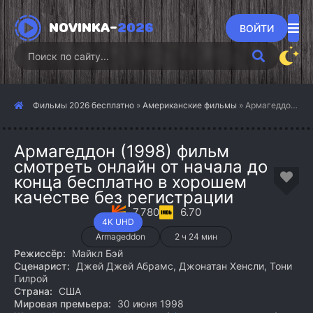
NOVINKA-
2026
ВОЙТИ
Фильмы 2026 бесплатно
»
Американские фильмы
» Армагеддон (1998)
Армагеддон (1998) фильм
смотреть онлайн от начала до
конца бесплатно в хорошем
качестве без регистрации
7.780
6.70
4K UHD
Armageddon
2 ч 24 мин
Режиссёр:
Майкл Бэй
Сценарист:
Джей Джей Абрамс, Джонатан Хенсли, Тони
Гилрой
Страна:
США
Мировая премьера:
30 июня 1998